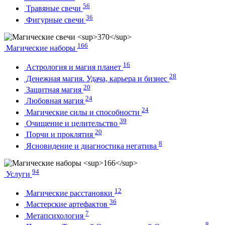
56
Травяные свечи
36
Фигурные свечи
166
Магические наборы
16
Астрология и магия планет
28
Денежная магия. Удача, карьера и бизнес
20
Защитная магия
24
Любовная магия
24
Магические силы и способности
39
Очищение и целительство
20
Порчи и проклятия
8
Ясновидение и диагностика негатива
94
Услуги
12
Магические расстановки
36
Мастерские артефактов
7
Метапсихология
8