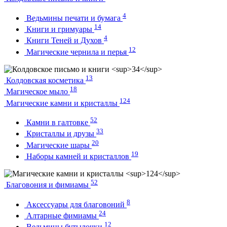
4
Ведьмины печати и бумага
14
Книги и гримуары
4
Книги Теней и Духов
12
Магические чернила и перья
13
Колдовская косметика
18
Магическое мыло
124
Магические камни и кристаллы
52
Камни в галтовке
33
Кристаллы и друзы
20
Магические шары
19
Наборы камней и кристаллов
52
Благовония и фимиамы
8
Аксессуары для благовоний
24
Алтарные фимиамы
12
Ведьмины бутылочки