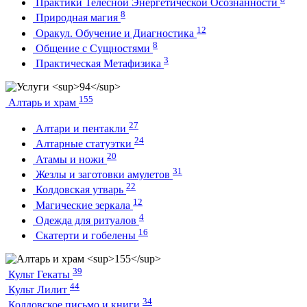
Практики Телесной Энергетической Осознанности
8
Природная магия
12
Оракул. Обучение и Диагностика
8
Общение с Сущностями
3
Практическая Метафизика
155
Алтарь и храм
27
Алтари и пентакли
24
Алтарные статуэтки
20
Атамы и ножи
31
Жезлы и заготовки амулетов
22
Колдовская утварь
12
Магические зеркала
4
Одежда для ритуалов
16
Скатерти и гобелены
39
Культ Гекаты
44
Культ Лилит
34
Колдовское письмо и книги