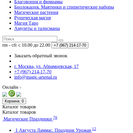
Благовония и фимиамы
Биолокация. Маятники и спиритические наборы
Магические растения
Руническая магия
Магия Таро
Амулеты и талисманы
пн - сб: с 10.00 до 22.00
+7 (967)
214-17-70
Заказать обратный звонок
г. Москва, ул. Абрамцевская, 17
+7 (967) 214-17-70
info@magic-arsenal.ru
Онлайн -
Корзина
: 0
Каталог
товаров
Каталог
товаров
76
Магические Праздники
12
1 Августа Ламмас. Праздник Урожая