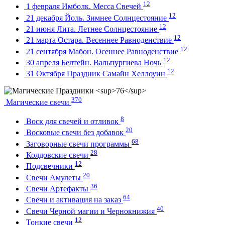
12
1 февраля Имболк. Месса Свечей
12
21 декабря Йоль. Зимнее Солнцестояние
12
21 июня Лита. Летнее Солнцестояние
12
21 марта Остара. Весеннее Равноденствие
12
21 сентября Мабон. Осеннее Равноденствие
12
30 апреля Белтейн. Вальпургиева Ночь
12
31 Октября Праздник Самайн Хеллоуин
370
Магические свечи
8
Воск для свечей и отливок
20
Восковые свечи без добавок
68
Заговорные свечи программы
28
Колдовские свечи
12
Подсвечники
20
Свечи Амулеты
36
Свечи Артефакты
64
Свечи и активация на заказ
40
Свечи Черной магии и Чернокнижия
12
Тонкие свечи