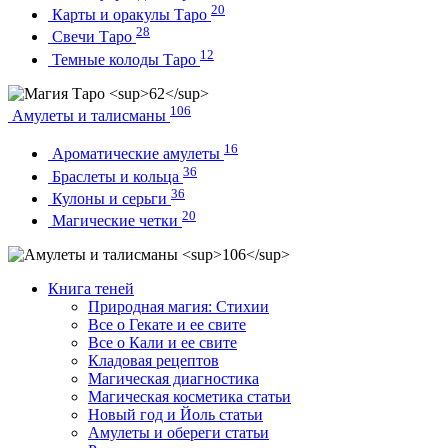
20
Карты и оракулы Таро
28
Свечи Таро
12
Темные колоды Таро
106
Амулеты и талисманы
16
Ароматические амулеты
36
Браслеты и кольца
36
Кулоны и серьги
20
Магические четки
Книга теней
Природная магия: Стихии
Все о Гекате и ее свите
Все о Кали и ее свите
Кладовая рецептов
Магическая диагностика
Магическая косметика статьи
Новый год и Йоль статьи
Амулеты и обереги статьи