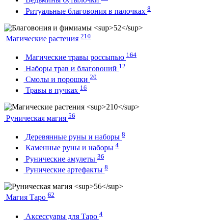
8
Ритуальные благовония в палочках
210
Магические растения
164
Магические травы россыпью
12
Наборы трав и благовоний
20
Смолы и порошки
16
Травы в пучках
56
Руническая магия
8
Деревянные руны и наборы
4
Каменные руны и наборы
36
Рунические амулеты
8
Рунические артефакты
62
Магия Таро
4
Аксессуары для Таро