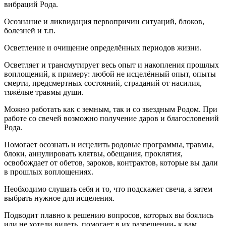
вибраций Рода.
Осознание и ликвидация первопричин ситуаций, блоков,
болезней и т.п.
Осветление и очищение определённых периодов жизни.
Осветляет и трансмутирует весь опыт и накопления прошлых
воплощений, к примеру: любой не исцелённый опыт, опыты
смерти, предсмертных состояний, страданий от насилия,
тяжёлые травмы души.
Можно работать как с земным, так и со звездным Родом. При
работе со свечей возможно получение даров и благословений
Рода.
Помогает осознать и исцелить родовые программы, травмы,
блоки, аннулировать клятвы, обещания, проклятия,
освобождает от обетов, зароков, контрактов, которые вы дали
в прошлых воплощениях.
Необходимо слушать себя и то, что подскажет свеча, а затем
выбрать нужное для исцеления.
Подводит плавно к решению вопросов, которых вы боялись
или не хотели видеть, помогает в их разрешении- к вам