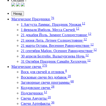
Онлайн -
Назад
76
Магические Праздники
12
1 Августа Ламмас. Праздник Урожая
12
1 февраля Имболк. Месса Свечей
12
21 декабря Йоль. Зимнее Солнцестояние
12
21 июня Лита. Летнее Солнцестояние
12
21 марта Остара. Весеннее Равноденствие
12
21 сентября Мабон. Осеннее Равноденствие
12
30 апреля Белтейн. Вальпургиева Ночь
12
31 Октября Праздник Самайн Хеллоуин
370
Магические свечи
8
Воск для свечей и отливок
20
Восковые свечи без добавок
68
Заговорные свечи программы
28
Колдовские свечи
12
Подсвечники
20
Свечи Амулеты
36
Свечи Артефакты