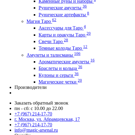
Каменные руны и наборы
36
Рунические амулеты
8
Рунические артефакты
62
Магия Таро
4
Аксессуары для Таро
20
Карты и оракулы Таро
28
Свечи Таро
12
Темные колоды Таро
106
Амулеты и талисманы
16
Ароматические амулеты
36
Браслеты и кольца
36
Кулоны и серьги
20
Магические четки
Производители
Заказать обратный звонок
пн - сб: с 10.00 до 22.00
+7 (967) 214-17-70
г. Москва, ул. Абрамцевская, 17
+7 (967) 214-17-70
info@magic-arsenal.ru