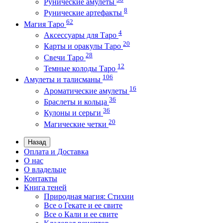
Рунические амулеты
8
Рунические артефакты
62
Магия Таро
4
Аксессуары для Таро
20
Карты и оракулы Таро
28
Свечи Таро
12
Темные колоды Таро
106
Амулеты и талисманы
16
Ароматические амулеты
36
Браслеты и кольца
36
Кулоны и серьги
20
Магические четки
Назад
Оплата и Доставка
О нас
О владельце
Контакты
Книга теней
Природная магия: Стихии
Все о Гекате и ее свите
Все о Кали и ее свите