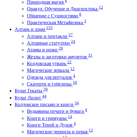
8
Природная магия
12
Оракул. Обучение и Диагностика
8
Общение с Сущностями
3
Практическая Метафизика
155
Алтарь и храм
27
Алтари и пентакли
24
Алтарные статуэтки
20
Атамы и ножи
31
Жезлы и заготовки амулетов
22
Колдовская утварь
12
Магические зеркала
4
Одежда для ритуалов
16
Скатерти и гобелены
39
Культ Гекаты
44
Культ Лилит
34
Колдовское письмо и книги
4
Ведьмины печати и бумага
14
Книги и гримуары
4
Книги Теней и Духов
12
Магические чернила и перья
13