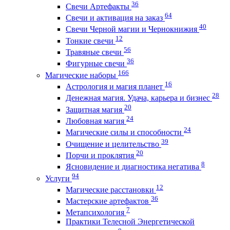
36
Свечи Артефакты
64
Свечи и активация на заказ
40
Свечи Черной магии и Чернокнижия
12
Тонкие свечи
56
Травяные свечи
36
Фигурные свечи
166
Магические наборы
16
Астрология и магия планет
28
Денежная магия. Удача, карьера и бизнес
20
Защитная магия
24
Любовная магия
24
Магические силы и способности
39
Очищение и целительство
20
Порчи и проклятия
8
Ясновидение и диагностика негатива
94
Услуги
12
Магические расстановки
36
Мастерские артефактов
7
Метапсихология
Практики Телесной Энергетической