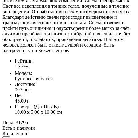
носителем Света Высших Измерений. Свеча преображает в
Свет все накопления в тонких телах, полученные в течение
воплощений. Он работает во всех многомерных структурах.
Благодаря действию свечи происходит высветление и
трансмутация всего негативного опыта. Свеча позволяет
пройти путь очищения и одухотворения более мягко за счёт
алхимии преображения низших вибраций в высшие, т.е. без
обострений, проработок, проявления негатива. При этом
человек должен быть открыт душой и сердцем, быть
настроенным на Божественное.
Рейтинг:
1 отзыв
Модель:
Руническая магия
Доступно:
997
шт.
Вес:
45.00
г
Размеры (Д x Ш x В):
10.00 x 5.00 x 10.00 см
Цена:
3129р.
Есть в наличии
Количество: