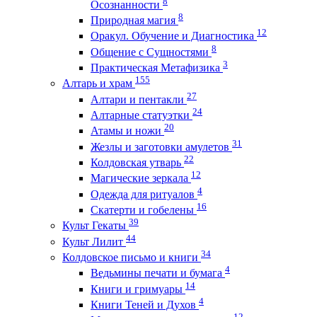
8
Осознанности
8
Природная магия
12
Оракул. Обучение и Диагностика
8
Общение с Сущностями
3
Практическая Метафизика
155
Алтарь и храм
27
Алтари и пентакли
24
Алтарные статуэтки
20
Атамы и ножи
31
Жезлы и заготовки амулетов
22
Колдовская утварь
12
Магические зеркала
4
Одежда для ритуалов
16
Скатерти и гобелены
39
Культ Гекаты
44
Культ Лилит
34
Колдовское письмо и книги
4
Ведьмины печати и бумага
14
Книги и гримуары
4
Книги Теней и Духов
12