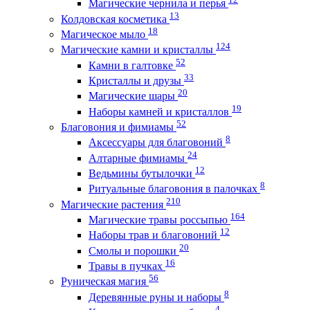
Магические чернила и перья
13
Колдовская косметика
18
Магическое мыло
124
Магические камни и кристаллы
52
Камни в галтовке
33
Кристаллы и друзы
20
Магические шары
19
Наборы камней и кристаллов
52
Благовония и фимиамы
8
Аксессуары для благовоний
24
Алтарные фимиамы
12
Ведьмины бутылочки
8
Ритуальные благовония в палочках
210
Магические растения
164
Магические травы россыпью
12
Наборы трав и благовоний
20
Смолы и порошки
16
Травы в пучках
56
Руническая магия
8
Деревянные руны и наборы
4