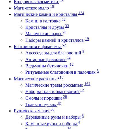
Колдовская косметика
18
Магическое мыло
124
Магические камни и кристаллы
52
Камни в галтовке
33
Кристаллы и друзы
20
Магические шары
19
Наборы камней и кристаллов
52
Благовония и фимиамы
8
Аксессуары для благовоний
24
Алтарные фимиамы
12
Ведьмины бутылочки
8
Ритуальные благовония в палочках
210
Магические растения
164
Магические травы россыпью
12
Наборы трав и благовоний
20
Смолы и порошки
16
Травы в пучках
56
Руническая магия
8
Деревянные руны и наборы
4
Каменные руны и наборы
36