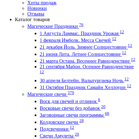
Хиты продаж
Новинки
Отзывы
Каталог товаров
76
Магические Праздники
12
1 Августа Ламмас. Праздник Урожая
12
1 февраля Имболк. Месса Свечей
12
21 декабря Йоль. Зимнее Солнцестояние
12
21 июня Лита. Летнее Солнцестояние
12
21 марта Остара. Весеннее Равноденствие
21 сентября Мабон. Осеннее Равноденствие
12
12
30 апреля Белтейн. Вальпургиева Ночь
12
31 Октября Праздник Самайн Хеллоуин
370
Магические свечи
8
Воск для свечей и отливок
20
Восковые свечи без добавок
68
Заговорные свечи программы
28
Колдовские свечи
12
Подсвечники
20
Свечи Амулеты