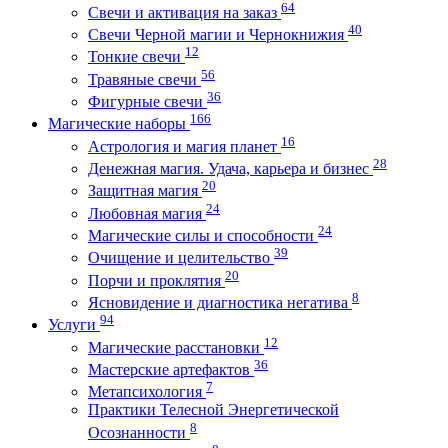
64
Свечи и активация на заказ
40
Свечи Черной магии и Чернокнижия
12
Тонкие свечи
56
Травяные свечи
36
Фигурные свечи
166
Магические наборы
16
Астрология и магия планет
28
Денежная магия. Удача, карьера и бизнес
20
Защитная магия
24
Любовная магия
24
Магические силы и способности
39
Очищение и целительство
20
Порчи и проклятия
8
Ясновидение и диагностика негатива
94
Услуги
12
Магические расстановки
36
Мастерские артефактов
7
Метапсихология
Практики Телесной Энергетической
8
Осознанности