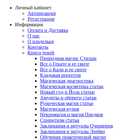
Личный кабинет
Авторизация
Регистрация
Информация
Оплата и Доставка
О нас
О владельце
Контакты
Книга теней
Природная магия: Стихии
Все о Гекате и ее свите
Все о Кали и ее свите
Кладовая рецептов
Магическая диагностика
Магическая косметика статьи
Новый год и Йоль статьи
Амулеты и обереги статьи
Руническая магия статьи
Магическая кухня
Некромагия и магия Предков
Спиритизм статьи
Заклинания и ритуалы Очищения
Заклинания и ритуалы Любви
Обучение практической магии