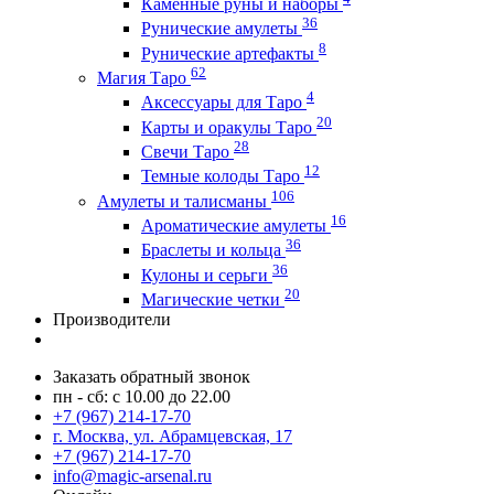
Каменные руны и наборы
36
Рунические амулеты
8
Рунические артефакты
62
Магия Таро
4
Аксессуары для Таро
20
Карты и оракулы Таро
28
Свечи Таро
12
Темные колоды Таро
106
Амулеты и талисманы
16
Ароматические амулеты
36
Браслеты и кольца
36
Кулоны и серьги
20
Магические четки
Производители
Заказать обратный звонок
пн - сб: с 10.00 до 22.00
+7 (967) 214-17-70
г. Москва, ул. Абрамцевская, 17
+7 (967) 214-17-70
info@magic-arsenal.ru