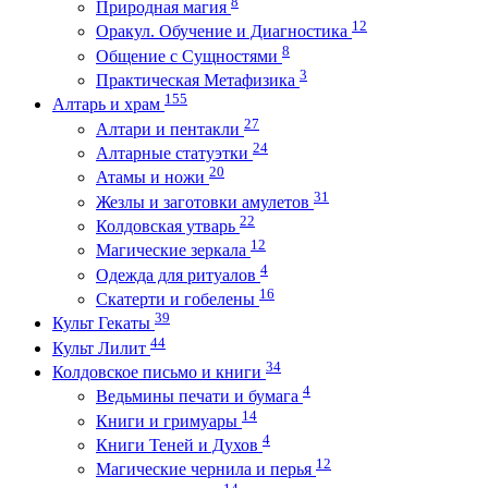
8
Природная магия
12
Оракул. Обучение и Диагностика
8
Общение с Сущностями
3
Практическая Метафизика
155
Алтарь и храм
27
Алтари и пентакли
24
Алтарные статуэтки
20
Атамы и ножи
31
Жезлы и заготовки амулетов
22
Колдовская утварь
12
Магические зеркала
4
Одежда для ритуалов
16
Скатерти и гобелены
39
Культ Гекаты
44
Культ Лилит
34
Колдовское письмо и книги
4
Ведьмины печати и бумага
14
Книги и гримуары
4
Книги Теней и Духов
12
Магические чернила и перья
14