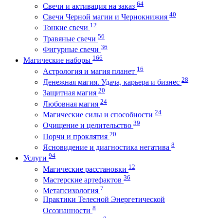
64
Свечи и активация на заказ
40
Свечи Черной магии и Чернокнижия
12
Тонкие свечи
56
Травяные свечи
36
Фигурные свечи
166
Магические наборы
16
Астрология и магия планет
28
Денежная магия. Удача, карьера и бизнес
20
Защитная магия
24
Любовная магия
24
Магические силы и способности
39
Очищение и целительство
20
Порчи и проклятия
8
Ясновидение и диагностика негатива
94
Услуги
12
Магические расстановки
36
Мастерские артефактов
7
Метапсихология
Практики Телесной Энергетической
8
Осознанности