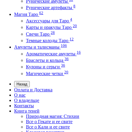
Рунические амулеты
8
Рунические артефакты
62
Магия Таро
4
Аксессуары для Таро
20
Карты и оракулы Таро
28
Свечи Таро
12
Темные колоды Таро
106
Амулеты и талисманы
16
Ароматические амулеты
36
Браслеты и кольца
36
Кулоны и серьги
20
Магические четки
Назад
Оплата и Доставка
О нас
О владельце
Контакты
Книга теней
Природная магия: Стихии
Все о Гекате и ее свите
Все о Кали и ее свите