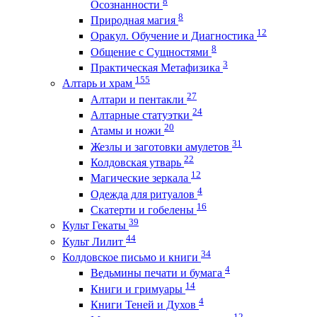
8
Осознанности
8
Природная магия
12
Оракул. Обучение и Диагностика
8
Общение с Сущностями
3
Практическая Метафизика
155
Алтарь и храм
27
Алтари и пентакли
24
Алтарные статуэтки
20
Атамы и ножи
31
Жезлы и заготовки амулетов
22
Колдовская утварь
12
Магические зеркала
4
Одежда для ритуалов
16
Скатерти и гобелены
39
Культ Гекаты
44
Культ Лилит
34
Колдовское письмо и книги
4
Ведьмины печати и бумага
14
Книги и гримуары
4
Книги Теней и Духов
12