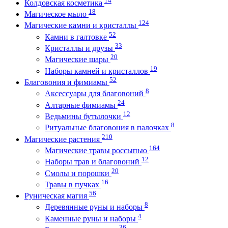
Колдовская косметика
18
Магическое мыло
124
Магические камни и кристаллы
52
Камни в галтовке
33
Кристаллы и друзы
20
Магические шары
19
Наборы камней и кристаллов
52
Благовония и фимиамы
8
Аксессуары для благовоний
24
Алтарные фимиамы
12
Ведьмины бутылочки
8
Ритуальные благовония в палочках
210
Магические растения
164
Магические травы россыпью
12
Наборы трав и благовоний
20
Смолы и порошки
16
Травы в пучках
56
Руническая магия
8
Деревянные руны и наборы
4
Каменные руны и наборы
36