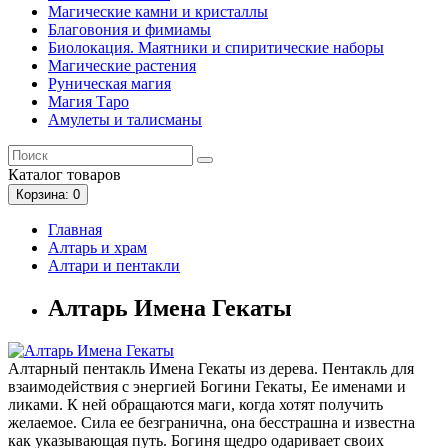
Магические камни и кристаллы
Благовония и фимиамы
Биолокация. Маятники и спиритические наборы
Магические растения
Руническая магия
Магия Таро
Амулеты и талисманы
Каталог
товаров
Корзина
: 0
Главная
Алтарь и храм
Алтари и пентакли
Алтарь Имена Гекаты
Алтарный пентакль Имена Гекаты из дерева. Пентакль для
взаимодействия с энергией Богини Гекаты, Ее именами и
ликами. К ней обращаются маги, когда хотят получить
желаемое. Сила ее безгранична, она бесстрашна и известна
как указывающая путь. Богиня щедро одаривает своих