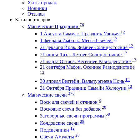
Хиты продаж
Новинки
Отзывы
Каталог товаров
76
Магические Праздники
12
1 Августа Ламмас. Праздник Урожая
12
1 февраля Имболк. Месса Свечей
12
21 декабря Йоль. Зимнее Солнцестояние
12
21 июня Лита. Летнее Солнцестояние
12
21 марта Остара. Весеннее Равноденствие
21 сентября Мабон. Осеннее Равноденствие
12
12
30 апреля Белтейн. Вальпургиева Ночь
12
31 Октября Праздник Самайн Хеллоуин
370
Магические свечи
8
Воск для свечей и отливок
20
Восковые свечи без добавок
68
Заговорные свечи программы
28
Колдовские свечи
12
Подсвечники
20
Свечи Амулеты