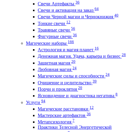
36
Свечи Артефакты
64
Свечи и активация на заказ
40
Свечи Черной магии и Чернокнижия
12
Тонкие свечи
56
Травяные свечи
36
Фигурные свечи
166
Магические наборы
16
Астрология и магия планет
28
Денежная магия. Удача, карьера и бизнес
20
Защитная магия
24
Любовная магия
24
Магические силы и способности
39
Очищение и целительство
20
Порчи и проклятия
8
Ясновидение и диагностика негатива
94
Услуги
12
Магические расстановки
36
Мастерские артефактов
7
Метапсихология
Практики Телесной Энергетической