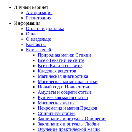
Личный кабинет
Авторизация
Регистрация
Информация
Оплата и Доставка
О нас
О владельце
Контакты
Книга теней
Природная магия: Стихии
Все о Гекате и ее свите
Все о Кали и ее свите
Кладовая рецептов
Магическая диагностика
Магическая косметика статьи
Новый год и Йоль статьи
Амулеты и обереги статьи
Руническая магия статьи
Магическая кухня
Некромагия и магия Предков
Спиритизм статьи
Заклинания и ритуалы Очищения
Заклинания и ритуалы Любви
Обучение практической магии