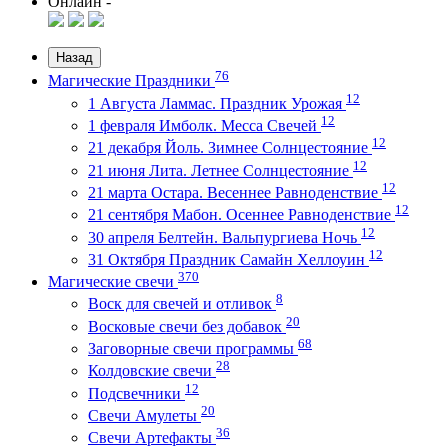
Онлайн -
Назад
76
Магические Праздники
12
1 Августа Ламмас. Праздник Урожая
12
1 февраля Имболк. Месса Свечей
12
21 декабря Йоль. Зимнее Солнцестояние
12
21 июня Лита. Летнее Солнцестояние
12
21 марта Остара. Весеннее Равноденствие
12
21 сентября Мабон. Осеннее Равноденствие
12
30 апреля Белтейн. Вальпургиева Ночь
12
31 Октября Праздник Самайн Хеллоуин
370
Магические свечи
8
Воск для свечей и отливок
20
Восковые свечи без добавок
68
Заговорные свечи программы
28
Колдовские свечи
12
Подсвечники
20
Свечи Амулеты
36
Свечи Артефакты