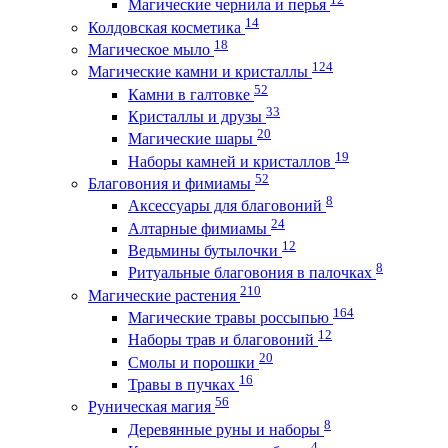
Магические чернила и перья
14
Колдовская косметика
18
Магическое мыло
124
Магические камни и кристаллы
52
Камни в галтовке
33
Кристаллы и друзы
20
Магические шары
19
Наборы камней и кристаллов
52
Благовония и фимиамы
8
Аксессуары для благовоний
24
Алтарные фимиамы
12
Ведьмины бутылочки
8
Ритуальные благовония в палочках
210
Магические растения
164
Магические травы россыпью
12
Наборы трав и благовоний
20
Смолы и порошки
16
Травы в пучках
56
Руническая магия
8
Деревянные руны и наборы
4