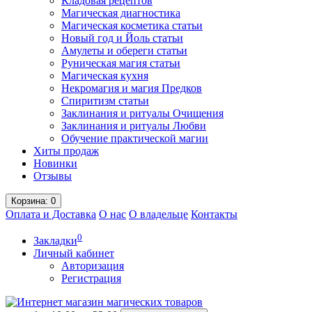
Кладовая рецептов
Магическая диагностика
Магическая косметика статьи
Новый год и Йоль статьи
Амулеты и обереги статьи
Руническая магия статьи
Магическая кухня
Некромагия и магия Предков
Спиритизм статьи
Заклинания и ритуалы Очищения
Заклинания и ритуалы Любви
Обучение практической магии
Хиты продаж
Новинки
Отзывы
Корзина
: 0
Оплата и Доставка
О нас
О владельце
Контакты
0
Закладки
Личный кабинет
Авторизация
Регистрация