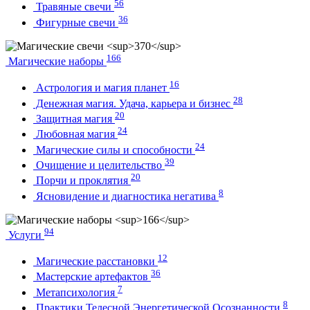
56
Травяные свечи
36
Фигурные свечи
166
Магические наборы
16
Астрология и магия планет
28
Денежная магия. Удача, карьера и бизнес
20
Защитная магия
24
Любовная магия
24
Магические силы и способности
39
Очищение и целительство
20
Порчи и проклятия
8
Ясновидение и диагностика негатива
94
Услуги
12
Магические расстановки
36
Мастерские артефактов
7
Метапсихология
8
Практики Телесной Энергетической Осознанности