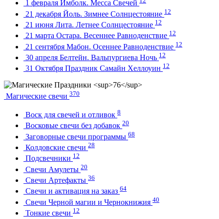
12
1 февраля Имболк. Месса Свечей
12
21 декабря Йоль. Зимнее Солнцестояние
12
21 июня Лита. Летнее Солнцестояние
12
21 марта Остара. Весеннее Равноденствие
12
21 сентября Мабон. Осеннее Равноденствие
12
30 апреля Белтейн. Вальпургиева Ночь
12
31 Октября Праздник Самайн Хеллоуин
370
Магические свечи
8
Воск для свечей и отливок
20
Восковые свечи без добавок
68
Заговорные свечи программы
28
Колдовские свечи
12
Подсвечники
20
Свечи Амулеты
36
Свечи Артефакты
64
Свечи и активация на заказ
40
Свечи Черной магии и Чернокнижия
12
Тонкие свечи