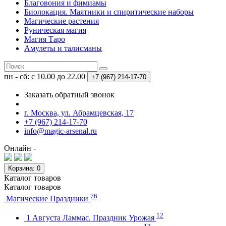
Благовония и фимиамы
Биолокация. Маятники и спиритические наборы
Магические растения
Руническая магия
Магия Таро
Амулеты и талисманы
пн - сб: с 10.00 до 22.00
+7 (967)
214-17-70
Заказать обратный звонок
г. Москва, ул. Абрамцевская, 17
+7 (967) 214-17-70
info@magic-arsenal.ru
Онлайн -
Корзина
: 0
Каталог
товаров
Каталог
товаров
76
Магические Праздники
12
1 Августа Ламмас. Праздник Урожая