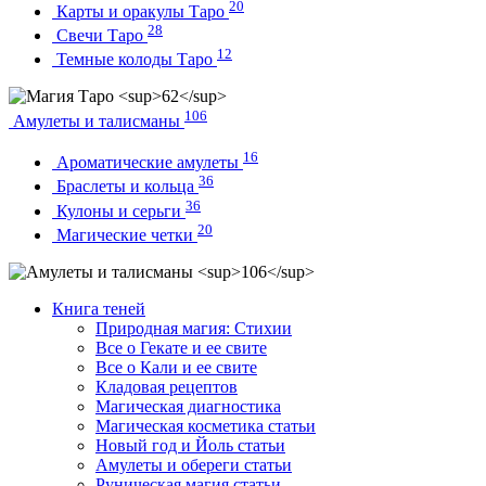
20
Карты и оракулы Таро
28
Свечи Таро
12
Темные колоды Таро
106
Амулеты и талисманы
16
Ароматические амулеты
36
Браслеты и кольца
36
Кулоны и серьги
20
Магические четки
Книга теней
Природная магия: Стихии
Все о Гекате и ее свите
Все о Кали и ее свите
Кладовая рецептов
Магическая диагностика
Магическая косметика статьи
Новый год и Йоль статьи
Амулеты и обереги статьи
Руническая магия статьи