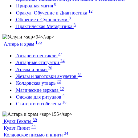
8
Природная магия
12
Оракул. Обучение и Диагностика
8
Общение с Сущностями
3
Практическая Метафизика
155
Алтарь и храм
27
Алтари и пентакли
24
Алтарные статуэтки
20
Атамы и ножи
31
Жезлы и заготовки амулетов
22
Колдовская утварь
12
Магические зеркала
4
Одежда для ритуалов
16
Скатерти и гобелены
39
Культ Гекаты
44
Культ Лилит
34
Колдовское письмо и книги