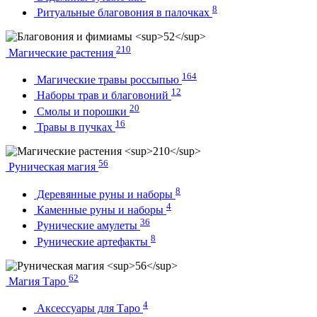
8
Ритуальные благовония в палочках
210
Магические растения
164
Магические травы россыпью
12
Наборы трав и благовоний
20
Смолы и порошки
16
Травы в пучках
56
Руническая магия
8
Деревянные руны и наборы
4
Каменные руны и наборы
36
Рунические амулеты
8
Рунические артефакты
62
Магия Таро
4
Аксессуары для Таро