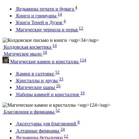
4
Ведьмины печати и бумага
14
Книги и гримуары
4
Книги Теней и Духов
12
Магические чернила и перья
14
Колдовская косметика
18
Магическое мыло
124
Магические камни и кристаллы
52
Камни в галтовке
33
Кристаллы и друзы
20
Магические шары
19
Наборы камней и кристаллов
52
Благовония и фимиамы
8
Аксессуары для благовоний
24
Алтарные фимиамы
12
Ведьмины бутылочки