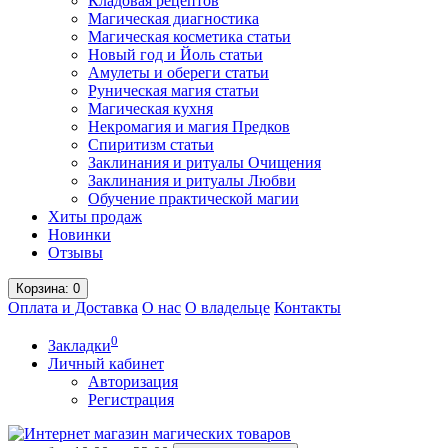
Кладовая рецептов
Магическая диагностика
Магическая косметика статьи
Новый год и Йоль статьи
Амулеты и обереги статьи
Руническая магия статьи
Магическая кухня
Некромагия и магия Предков
Спиритизм статьи
Заклинания и ритуалы Очищения
Заклинания и ритуалы Любви
Обучение практической магии
Хиты продаж
Новинки
Отзывы
Корзина
: 0
Оплата и Доставка
О нас
О владельце
Контакты
0
Закладки
Личный кабинет
Авторизация
Регистрация