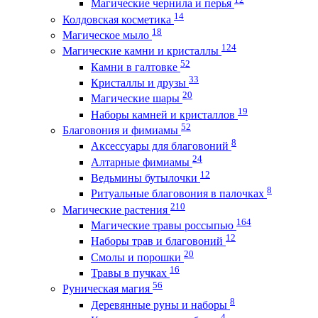
Магические чернила и перья
14
Колдовская косметика
18
Магическое мыло
124
Магические камни и кристаллы
52
Камни в галтовке
33
Кристаллы и друзы
20
Магические шары
19
Наборы камней и кристаллов
52
Благовония и фимиамы
8
Аксессуары для благовоний
24
Алтарные фимиамы
12
Ведьмины бутылочки
8
Ритуальные благовония в палочках
210
Магические растения
164
Магические травы россыпью
12
Наборы трав и благовоний
20
Смолы и порошки
16
Травы в пучках
56
Руническая магия
8
Деревянные руны и наборы
4