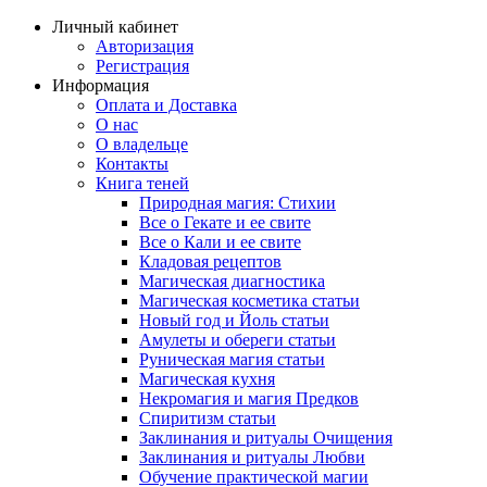
Личный кабинет
Авторизация
Регистрация
Информация
Оплата и Доставка
О нас
О владельце
Контакты
Книга теней
Природная магия: Стихии
Все о Гекате и ее свите
Все о Кали и ее свите
Кладовая рецептов
Магическая диагностика
Магическая косметика статьи
Новый год и Йоль статьи
Амулеты и обереги статьи
Руническая магия статьи
Магическая кухня
Некромагия и магия Предков
Спиритизм статьи
Заклинания и ритуалы Очищения
Заклинания и ритуалы Любви
Обучение практической магии