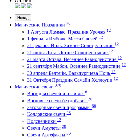
Онлайн -
Назад
76
Магические Праздники
12
1 Августа Ламмас. Праздник Урожая
12
1 февраля Имболк. Месса Свечей
12
21 декабря Йоль. Зимнее Солнцестояние
12
21 июня Лита. Летнее Солнцестояние
12
21 марта Остара. Весеннее Равноденствие
12
21 сентября Мабон. Осеннее Равноденствие
12
30 апреля Белтейн. Вальпургиева Ночь
12
31 Октября Праздник Самайн Хеллоуин
370
Магические свечи
8
Воск для свечей и отливок
20
Восковые свечи без добавок
68
Заговорные свечи программы
28
Колдовские свечи
12
Подсвечники
20
Свечи Амулеты
36
Свечи Артефакты