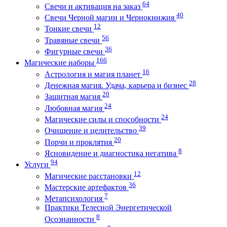
64
Свечи и активация на заказ
40
Свечи Черной магии и Чернокнижия
12
Тонкие свечи
56
Травяные свечи
36
Фигурные свечи
166
Магические наборы
16
Астрология и магия планет
28
Денежная магия. Удача, карьера и бизнес
20
Защитная магия
24
Любовная магия
24
Магические силы и способности
39
Очищение и целительство
20
Порчи и проклятия
8
Ясновидение и диагностика негатива
94
Услуги
12
Магические расстановки
36
Мастерские артефактов
7
Метапсихология
Практики Телесной Энергетической
8
Осознанности