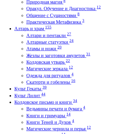
8
Природная магия
12
Оракул. Обучение и Диагностика
8
Общение с Сущностями
3
Практическая Метафизика
155
Алтарь и храм
27
Алтари и пентакли
24
Алтарные статуэтки
20
Атамы и ножи
31
Жезлы и заготовки амулетов
22
Колдовская утварь
12
Магические зеркала
4
Одежда для ритуалов
16
Скатерти и гобелены
39
Культ Гекаты
44
Культ Лилит
34
Колдовское письмо и книги
4
Ведьмины печати и бумага
14
Книги и гримуары
4
Книги Теней и Духов
12
Магические чернила и перья
14