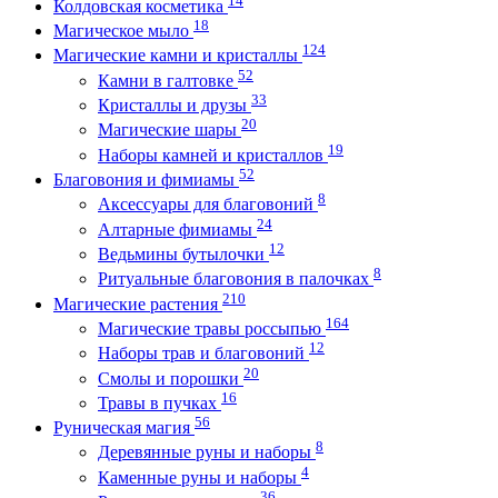
Колдовская косметика
18
Магическое мыло
124
Магические камни и кристаллы
52
Камни в галтовке
33
Кристаллы и друзы
20
Магические шары
19
Наборы камней и кристаллов
52
Благовония и фимиамы
8
Аксессуары для благовоний
24
Алтарные фимиамы
12
Ведьмины бутылочки
8
Ритуальные благовония в палочках
210
Магические растения
164
Магические травы россыпью
12
Наборы трав и благовоний
20
Смолы и порошки
16
Травы в пучках
56
Руническая магия
8
Деревянные руны и наборы
4
Каменные руны и наборы
36