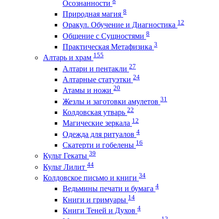
8
Осознанности
8
Природная магия
12
Оракул. Обучение и Диагностика
8
Общение с Сущностями
3
Практическая Метафизика
155
Алтарь и храм
27
Алтари и пентакли
24
Алтарные статуэтки
20
Атамы и ножи
31
Жезлы и заготовки амулетов
22
Колдовская утварь
12
Магические зеркала
4
Одежда для ритуалов
16
Скатерти и гобелены
39
Культ Гекаты
44
Культ Лилит
34
Колдовское письмо и книги
4
Ведьмины печати и бумага
14
Книги и гримуары
4
Книги Теней и Духов
12