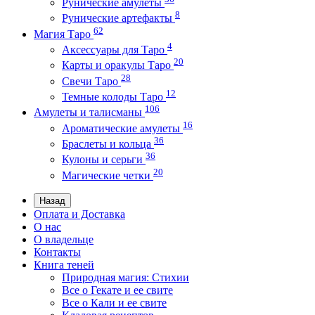
Рунические амулеты
8
Рунические артефакты
62
Магия Таро
4
Аксессуары для Таро
20
Карты и оракулы Таро
28
Свечи Таро
12
Темные колоды Таро
106
Амулеты и талисманы
16
Ароматические амулеты
36
Браслеты и кольца
36
Кулоны и серьги
20
Магические четки
Назад
Оплата и Доставка
О нас
О владельце
Контакты
Книга теней
Природная магия: Стихии
Все о Гекате и ее свите
Все о Кали и ее свите