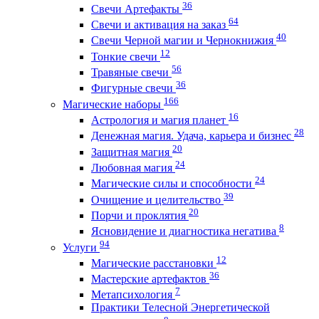
36
Свечи Артефакты
64
Свечи и активация на заказ
40
Свечи Черной магии и Чернокнижия
12
Тонкие свечи
56
Травяные свечи
36
Фигурные свечи
166
Магические наборы
16
Астрология и магия планет
28
Денежная магия. Удача, карьера и бизнес
20
Защитная магия
24
Любовная магия
24
Магические силы и способности
39
Очищение и целительство
20
Порчи и проклятия
8
Ясновидение и диагностика негатива
94
Услуги
12
Магические расстановки
36
Мастерские артефактов
7
Метапсихология
Практики Телесной Энергетической