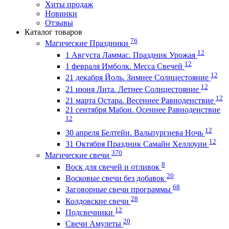
Хиты продаж
Новинки
Отзывы
Каталог товаров
76
Магические Праздники
12
1 Августа Ламмас. Праздник Урожая
12
1 февраля Имболк. Месса Свечей
12
21 декабря Йоль. Зимнее Солнцестояние
12
21 июня Лита. Летнее Солнцестояние
12
21 марта Остара. Весеннее Равноденствие
21 сентября Мабон. Осеннее Равноденствие
12
12
30 апреля Белтейн. Вальпургиева Ночь
12
31 Октября Праздник Самайн Хеллоуин
370
Магические свечи
8
Воск для свечей и отливок
20
Восковые свечи без добавок
68
Заговорные свечи программы
28
Колдовские свечи
12
Подсвечники
20
Свечи Амулеты