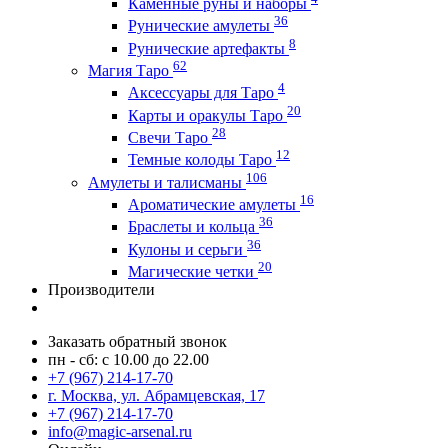
Каменные руны и наборы
36
Рунические амулеты
8
Рунические артефакты
62
Магия Таро
4
Аксессуары для Таро
20
Карты и оракулы Таро
28
Свечи Таро
12
Темные колоды Таро
106
Амулеты и талисманы
16
Ароматические амулеты
36
Браслеты и кольца
36
Кулоны и серьги
20
Магические четки
Производители
Заказать обратный звонок
пн - сб: с 10.00 до 22.00
+7 (967) 214-17-70
г. Москва, ул. Абрамцевская, 17
+7 (967) 214-17-70
info@magic-arsenal.ru