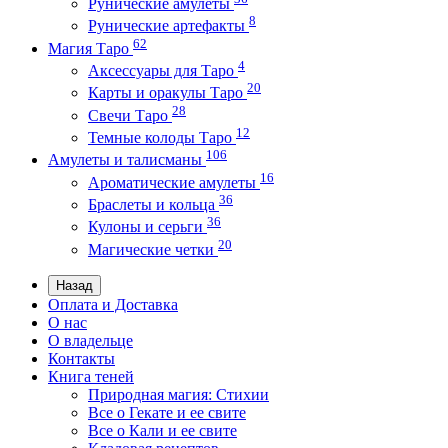
Рунические амулеты
8
Рунические артефакты
62
Магия Таро
4
Аксессуары для Таро
20
Карты и оракулы Таро
28
Свечи Таро
12
Темные колоды Таро
106
Амулеты и талисманы
16
Ароматические амулеты
36
Браслеты и кольца
36
Кулоны и серьги
20
Магические четки
Назад
Оплата и Доставка
О нас
О владельце
Контакты
Книга теней
Природная магия: Стихии
Все о Гекате и ее свите
Все о Кали и ее свите