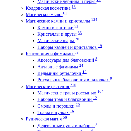
Магические чернила и перья
13
Колдовская косметика
18
Магическое мыло
124
Магические камни и кристаллы
52
Камни в галтовке
33
Кристаллы и друзы
20
Магические шары
19
Наборы камней и кристаллов
52
Благовония и фимиамы
8
Аксессуары для благовоний
24
Алтарные фимиамы
12
Ведьмины бутылочки
8
Ритуальные благовония в палочках
210
Магические растения
164
Магические травы россыпью
12
Наборы трав и благовоний
20
Смолы и порошки
16
Травы в пучках
56
Руническая магия
8
Деревянные руны и наборы
4