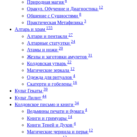
8
Природная магия
12
Оракул. Обучение и Диагностика
8
Общение с Сущностями
3
Практическая Метафизика
155
Алтарь и храм
27
Алтари и пентакли
24
Алтарные статуэтки
20
Атамы и ножи
31
Жезлы и заготовки амулетов
22
Колдовская утварь
12
Магические зеркала
4
Одежда для ритуалов
16
Скатерти и гобелены
39
Культ Гекаты
44
Культ Лилит
34
Колдовское письмо и книги
4
Ведьмины печати и бумага
14
Книги и гримуары
4
Книги Теней и Духов
12
Магические чернила и перья
13