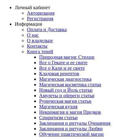
Личный кабинет
Авторизация
Регистрация
Информация
Оплата и Доставка
О нас
О владельце
Контакты
Книга теней
Природная магия: Стихии
Все о Гекате и ее свите
Все о Кали и ее свите
Кладовая рецептов
Магическая диагностика
Магическая косметика статьи
Новый год и Йоль статьи
Амулеты и обереги статьи
Руническая магия статьи
Магическая кухня
Некромагия и магия Предков
Спиритизм статьи
Заклинания и ритуалы Очищения
Заклинания и ритуалы Любви
Обучение практической магии