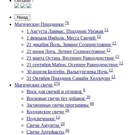
Онлайн -
Назад
76
Магические Праздники
12
1 Августа Ламмас. Праздник Урожая
12
1 февраля Имболк. Месса Свечей
12
21 декабря Йоль. Зимнее Солнцестояние
12
21 июня Лита. Летнее Солнцестояние
12
21 марта Остара. Весеннее Равноденствие
12
21 сентября Мабон. Осеннее Равноденствие
12
30 апреля Белтейн. Вальпургиева Ночь
12
31 Октября Праздник Самайн Хеллоуин
370
Магические свечи
8
Воск для свечей и отливок
20
Восковые свечи без добавок
68
Заговорные свечи программы
28
Колдовские свечи
12
Подсвечники
20
Свечи Амулеты
36
Свечи Артефакты