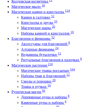
Колдовская косметика
18
Магическое мыло
124
Магические камни и кристаллы
52
Камни в галтовке
33
Кристаллы и друзы
20
Магические шары
19
Наборы камней и кристаллов
52
Благовония и фимиамы
8
Аксессуары для благовоний
24
Алтарные фимиамы
12
Ведьмины бутылочки
8
Ритуальные благовония в палочках
210
Магические растения
164
Магические травы россыпью
12
Наборы трав и благовоний
20
Смолы и порошки
16
Травы в пучках
56
Руническая магия
8
Деревянные руны и наборы
4
Каменные руны и наборы
36