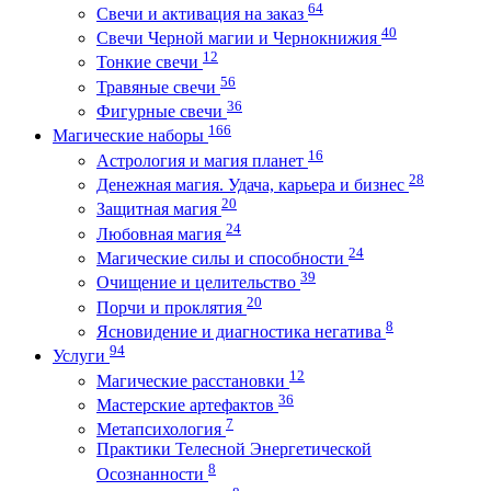
64
Свечи и активация на заказ
40
Свечи Черной магии и Чернокнижия
12
Тонкие свечи
56
Травяные свечи
36
Фигурные свечи
166
Магические наборы
16
Астрология и магия планет
28
Денежная магия. Удача, карьера и бизнес
20
Защитная магия
24
Любовная магия
24
Магические силы и способности
39
Очищение и целительство
20
Порчи и проклятия
8
Ясновидение и диагностика негатива
94
Услуги
12
Магические расстановки
36
Мастерские артефактов
7
Метапсихология
Практики Телесной Энергетической
8
Осознанности