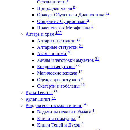
8
Осознанности
8
Природная магия
12
Оракул. Обучение и Диагностика
8
Общение с Сущностями
3
Практическая Метафизика
155
Алтарь и храм
27
Алтари и пентакли
24
Алтарные статуэтки
20
Атамы и ножи
31
Жезлы и заготовки амулетов
22
Колдовская утварь
12
Магические зеркала
4
Одежда для ритуалов
16
Скатерти и гобелены
39
Культ Гекаты
44
Культ Лилит
34
Колдовское письмо и книги
4
Ведьмины печати и бумага
14
Книги и гримуары
4
Книги Теней и Духов
12