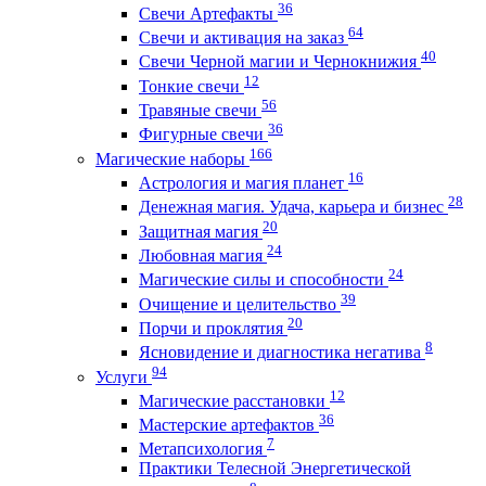
36
Свечи Артефакты
64
Свечи и активация на заказ
40
Свечи Черной магии и Чернокнижия
12
Тонкие свечи
56
Травяные свечи
36
Фигурные свечи
166
Магические наборы
16
Астрология и магия планет
28
Денежная магия. Удача, карьера и бизнес
20
Защитная магия
24
Любовная магия
24
Магические силы и способности
39
Очищение и целительство
20
Порчи и проклятия
8
Ясновидение и диагностика негатива
94
Услуги
12
Магические расстановки
36
Мастерские артефактов
7
Метапсихология
Практики Телесной Энергетической