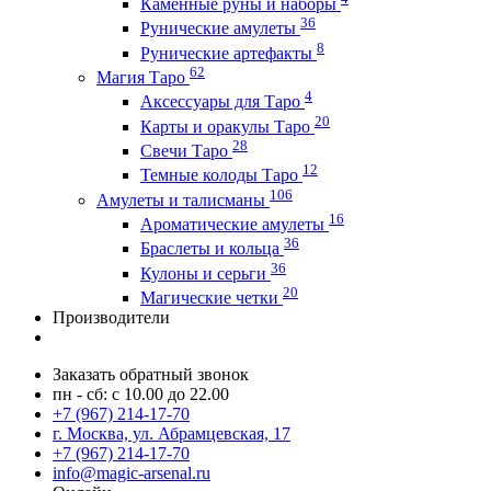
Каменные руны и наборы
36
Рунические амулеты
8
Рунические артефакты
62
Магия Таро
4
Аксессуары для Таро
20
Карты и оракулы Таро
28
Свечи Таро
12
Темные колоды Таро
106
Амулеты и талисманы
16
Ароматические амулеты
36
Браслеты и кольца
36
Кулоны и серьги
20
Магические четки
Производители
Заказать обратный звонок
пн - сб: с 10.00 до 22.00
+7 (967) 214-17-70
г. Москва, ул. Абрамцевская, 17
+7 (967) 214-17-70
info@magic-arsenal.ru