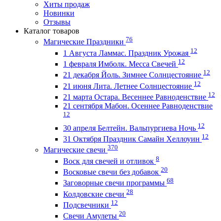
Хиты продаж
Новинки
Отзывы
Каталог товаров
76
Магические Праздники
12
1 Августа Ламмас. Праздник Урожая
12
1 февраля Имболк. Месса Свечей
12
21 декабря Йоль. Зимнее Солнцестояние
12
21 июня Лита. Летнее Солнцестояние
12
21 марта Остара. Весеннее Равноденствие
21 сентября Мабон. Осеннее Равноденствие
12
12
30 апреля Белтейн. Вальпургиева Ночь
12
31 Октября Праздник Самайн Хеллоуин
370
Магические свечи
8
Воск для свечей и отливок
20
Восковые свечи без добавок
68
Заговорные свечи программы
28
Колдовские свечи
12
Подсвечники
20
Свечи Амулеты