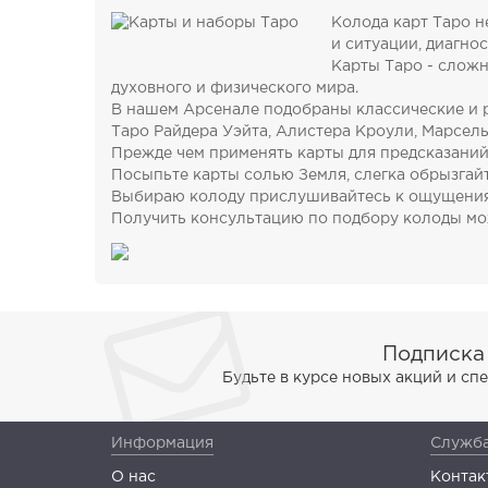
Колода карт Таро н
и ситуации, диагно
Карты Таро - сложн
духовного и физического мира.
В нашем Арсенале подобраны классические и р
Таро Райдера Уэйта, Алистера Кроули, Марсел
Прежде чем применять карты для предсказаний
Посыпьте карты солью Земля, слегка обрызгайт
Выбираю колоду прислушивайтесь к ощущениям, 
Получить консультацию по подбору колоды мо
Подписка
Будьте в курсе новых акций и с
Информация
Служба
О нас
Контак