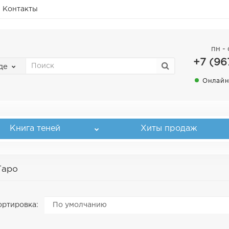
Контакты
пн - 
+7 (96
де
Онлайн
Книга теней
Хиты продаж
Таро
ртировка: