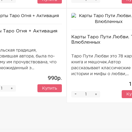
ы Таро Огня + Активация
Карты Таро Пути Любви. 
Влюбленных
льская традиция,
Таро Пути Любви это 78 кар
овившая автора, была по-
книга и мешочек.Автор
му им прочувствована, что
рассказывает классические
неожиданный э...
истории и мифы о любви,...
990р.
1
Купить
+
-
Ку
+