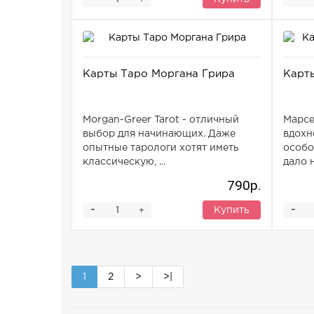
Карты Таро Моргана Грира
Карт
Morgan-Greer Tarot - отличный
Марсе
выбор для начинающих. Даже
вдохн
опытные тарологи хотят иметь
особо
классическую, ...
дало 
790р.
-
-
Купить
+
1
2
>
>|