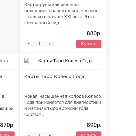
Карты-руны как явление
появились сравнительно недавно
– только в начале XXI века. Этот
смешанный вид...
880р.
-
Купить
+
а
Карты Таро Колесо Года
 в
Яркая, насыщенная колода Колесо
Года применяется для диагностики
нающей
и магии.Четыре времени года
соответ...
870р.
890р.
-
пить
Купить
+