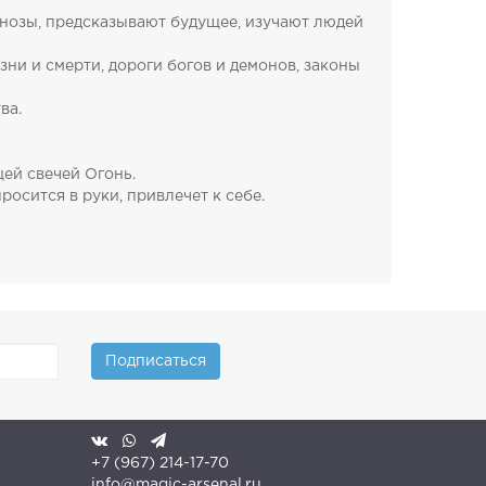
гнозы, предсказывают будущее, изучают людей
зни и смерти, дороги богов и демонов, законы
ва.
щей свечей Огонь.
осится в руки, привлечет к себе.
Подписаться
+7 (967) 214-17-70
info@magic-arsenal.ru