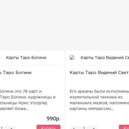
ы Таро Богини
Карты Таро Видений Свет
Богини это 78 карт и
Его арканы были исполнены
.Таро Богини, художницы и
изумительной технике из
ельницы Крис Уолдгер,
маленьких мазков, напоми
авляет боже...
картины импрессио...
990р.
-
Купить
Ку
+
+