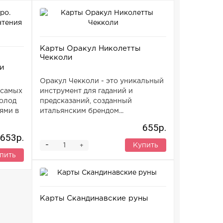
Карты Оракул Николетты
Чекколи
и
Оракул Чекколи - это уникальный
 самых
инструмент для гаданий и
колод
предсказаний, созданный
ями в
итальянским брендом...
655р.
653р.
-
Купить
+
пить
Карты Скандинавские руны