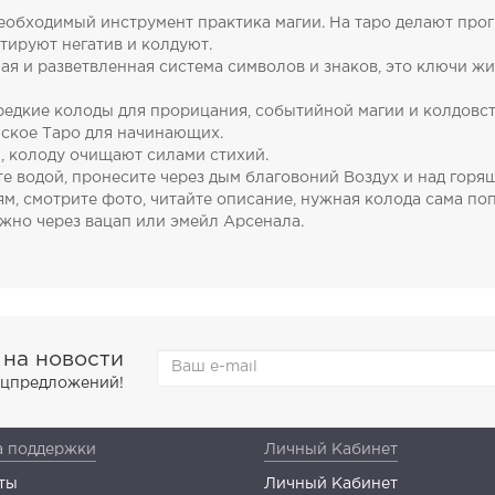
еобходимый инструмент практика магии. На таро делают про
стируют негатив и колдуют.
ая и разветвленная система символов и знаков, это ключи жи
едкие колоды для прорицания, событийной магии и колдовст
ьское Таро для начинающих.
, колоду очищают силами стихий.
е водой, пронесите через дым благовоний Воздух и над горя
смотрите фото, читайте описание, нужная колода сама попр
жно через вацап или эмейл Арсенала.
 на новости
пецпредложений!
 поддержки
Личный Кабинет
ты
Личный Кабинет