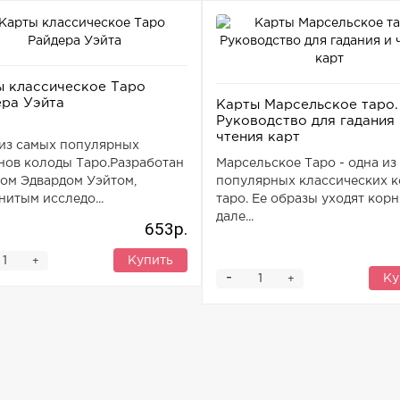
ы классическое Таро
ера Уэйта
Карты Марсельское таро.
Руководство для гадания 
чтения карт
из самых популярных
нов колоды Таро.Разработан
Марсельское Таро - одна из
ом Эдвардом Уэйтом,
популярных классических 
нитым исследо...
таро. Ее образы уходят корн
дале...
653р.
Купить
+
-
Ку
+