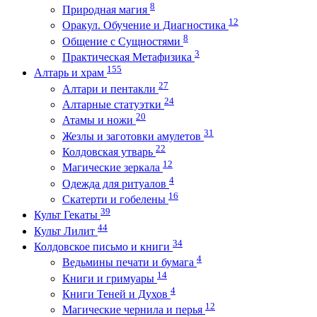
8
Природная магия
12
Оракул. Обучение и Диагностика
8
Общение с Сущностями
3
Практическая Метафизика
155
Алтарь и храм
27
Алтари и пентакли
24
Алтарные статуэтки
20
Атамы и ножи
31
Жезлы и заготовки амулетов
22
Колдовская утварь
12
Магические зеркала
4
Одежда для ритуалов
16
Скатерти и гобелены
39
Культ Гекаты
44
Культ Лилит
34
Колдовское письмо и книги
4
Ведьмины печати и бумага
14
Книги и гримуары
4
Книги Теней и Духов
12
Магические чернила и перья