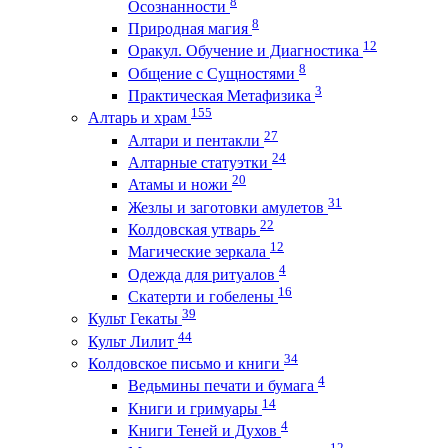
8
Осознанности
8
Природная магия
12
Оракул. Обучение и Диагностика
8
Общение с Сущностями
3
Практическая Метафизика
155
Алтарь и храм
27
Алтари и пентакли
24
Алтарные статуэтки
20
Атамы и ножи
31
Жезлы и заготовки амулетов
22
Колдовская утварь
12
Магические зеркала
4
Одежда для ритуалов
16
Скатерти и гобелены
39
Культ Гекаты
44
Культ Лилит
34
Колдовское письмо и книги
4
Ведьмины печати и бумага
14
Книги и гримуары
4
Книги Теней и Духов
12