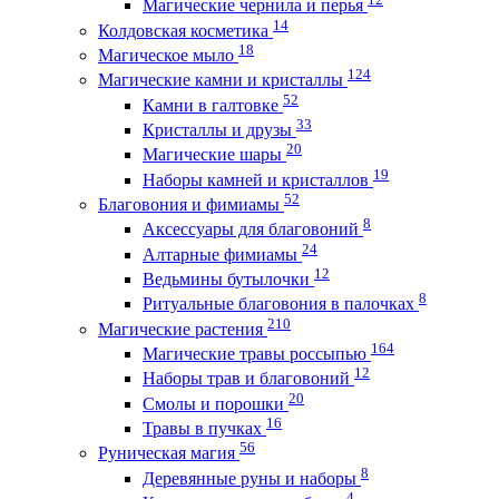
Магические чернила и перья
14
Колдовская косметика
18
Магическое мыло
124
Магические камни и кристаллы
52
Камни в галтовке
33
Кристаллы и друзы
20
Магические шары
19
Наборы камней и кристаллов
52
Благовония и фимиамы
8
Аксессуары для благовоний
24
Алтарные фимиамы
12
Ведьмины бутылочки
8
Ритуальные благовония в палочках
210
Магические растения
164
Магические травы россыпью
12
Наборы трав и благовоний
20
Смолы и порошки
16
Травы в пучках
56
Руническая магия
8
Деревянные руны и наборы
4