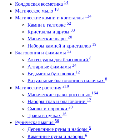
14
Колдовская косметика
18
Магическое мыло
124
Магические камни и кристаллы
52
Камни в галтовке
33
Кристаллы и друзы
20
Магические шары
19
Наборы камней и кристаллов
52
Благовония и фимиамы
8
Аксессуары для благовоний
24
Алтарные фимиамы
12
Ведьмины бутылочки
8
Ритуальные благовония в палочках
210
Магические растения
164
Магические травы россыпью
12
Наборы трав и благовоний
20
Смолы и порошки
16
Травы в пучках
56
Руническая магия
8
Деревянные руны и наборы
4
Каменные руны и наборы