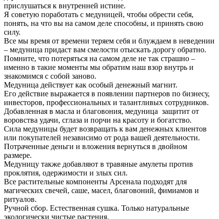
прислушаться к внутренней истине.
Я советую поработать с медуницей, чтобы обрести себя,
понять, на что вы на самом деле способны, и принять свою
силу.
Все мы время от времени теряем себя и блуждаем в неведении
– медуница придаст вам смелости отыскать дорогу обратно.
Помните, что потеряться на самом деле не так страшно –
именно в такие моменты мы обратим наш взор внутрь и
знакомимся с собой заново.
Медуница действует как особый денежный магнит.
Его действие выражается в появлении партнеров по бизнесу,
инвесторов, профессиональных и талантливых сотрудников.
Добавленная в масла и благовония, медуница защитит от
воровства удачи, сглаза и порчи на красоту и богатство.
Сила медуницы будет возвращать к вам денежных клиентов
или покупателей независимо от рода вашей деятельности.
Потраченные деньги и вложения вернуться в двойном
размере.
Медуницу также добавляют в травяные амулеты против
проклятия, одержимости и злых сил.
Все растительные компоненты Арсенала подходят для
магических свечей, саше, масел, благовоний, фимиамов и
ритуалов.
Ручной сбор. Естественная сушка. Только натуральные
экологически чистые растения.