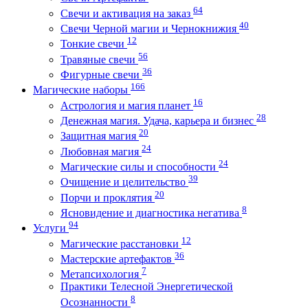
64
Свечи и активация на заказ
40
Свечи Черной магии и Чернокнижия
12
Тонкие свечи
56
Травяные свечи
36
Фигурные свечи
166
Магические наборы
16
Астрология и магия планет
28
Денежная магия. Удача, карьера и бизнес
20
Защитная магия
24
Любовная магия
24
Магические силы и способности
39
Очищение и целительство
20
Порчи и проклятия
8
Ясновидение и диагностика негатива
94
Услуги
12
Магические расстановки
36
Мастерские артефактов
7
Метапсихология
Практики Телесной Энергетической
8
Осознанности