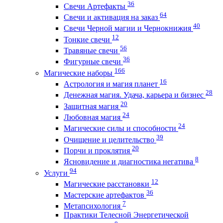
36
Свечи Артефакты
64
Свечи и активация на заказ
40
Свечи Черной магии и Чернокнижия
12
Тонкие свечи
56
Травяные свечи
36
Фигурные свечи
166
Магические наборы
16
Астрология и магия планет
28
Денежная магия. Удача, карьера и бизнес
20
Защитная магия
24
Любовная магия
24
Магические силы и способности
39
Очищение и целительство
20
Порчи и проклятия
8
Ясновидение и диагностика негатива
94
Услуги
12
Магические расстановки
36
Мастерские артефактов
7
Метапсихология
Практики Телесной Энергетической