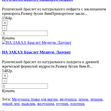
Рунический браслет из натурального нефрита с заклинанием
приворота.Размер бусин 8ммПриворотное закли...
1564р.
+
-
Купить
НА ЗАКАЗ: Браслет Медиум. Лазурит
Рунический браслет из натурального лазурита и древней
жреческой формулой мудрости.Размер бусин 8мм.В...
1482р.
+
-
Купить
Теги:
Медуница трава для магии
,
медуница
,
ленок
,
ленник
,
дикий лен
,
выжлик
,
желуница
,
путник
,
плотник