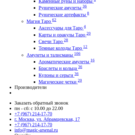
Каменные руны и наборы
36
Рунические амулеты
8
Рунические артефакты
62
Магия Таро
4
Аксессуары для Таро
20
Карты и оракулы Таро
28
Свечи Таро
12
Темные колоды Таро
106
Амулеты и талисманы
16
Ароматические амулеты
36
Браслеты и кольца
36
Кулоны и серьги
20
Магические четки
Производители
Заказать обратный звонок
пн - сб: с 10.00 до 22.00
+7 (967) 214-17-70
г. Москва, ул. Абрамцевская, 17
+7 (967) 214-17-70
info@magic-arsenal.ru