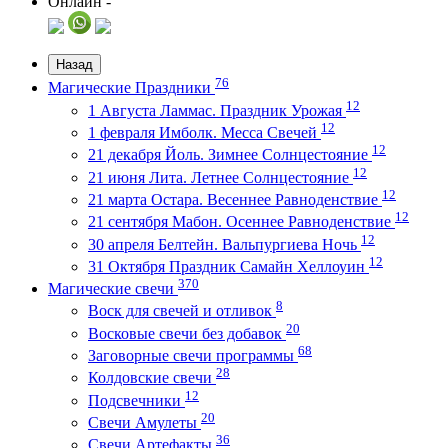
Онлайн -
Назад
76
Магические Праздники
12
1 Августа Ламмас. Праздник Урожая
12
1 февраля Имболк. Месса Свечей
12
21 декабря Йоль. Зимнее Солнцестояние
12
21 июня Лита. Летнее Солнцестояние
12
21 марта Остара. Весеннее Равноденствие
12
21 сентября Мабон. Осеннее Равноденствие
12
30 апреля Белтейн. Вальпургиева Ночь
12
31 Октября Праздник Самайн Хеллоуин
370
Магические свечи
8
Воск для свечей и отливок
20
Восковые свечи без добавок
68
Заговорные свечи программы
28
Колдовские свечи
12
Подсвечники
20
Свечи Амулеты
36
Свечи Артефакты