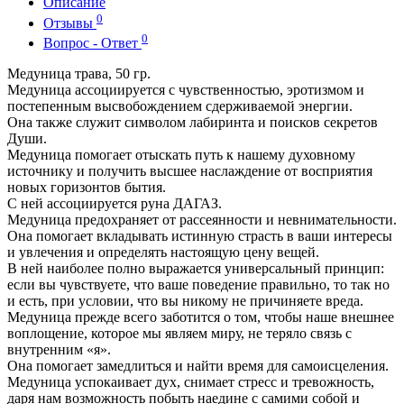
Описание
0
Отзывы
0
Вопрос - Ответ
Медуница трава, 50 гр.
Медуница ассоциируется с чувственностью, эротизмом и
постепенным высвобождением сдерживаемой энергии.
Она также служит символом лабиринта и поисков секретов
Души.
Медуница помогает отыскать путь к нашему духовному
источнику и получить высшее наслаждение от восприятия
новых горизонтов бытия.
С ней ассоциируется руна ДАГАЗ.
Медуница предохраняет от рассеянности и невнимательности.
Она помогает вкладывать истинную страсть в ваши интересы
и увлечения и определять настоящую цену вещей.
В ней наиболее полно выражается универсальный принцип:
если вы чувствуете, что ваше поведение правильно, то так но
и есть, при условии, что вы никому не причиняете вреда.
Медуница прежде всего заботится о том, чтобы наше внешнее
воплощение, которое мы являем миру, не теряло связь с
внутренним «я».
Она помогает замедлиться и найти время для самоисцеления.
Медуница успокаивает дух, снимает стресс и тревожность,
даря нам возможность побыть наедине с самими собой и