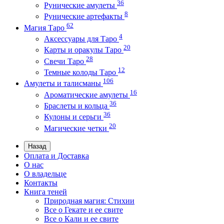
36
Рунические амулеты
8
Рунические артефакты
62
Магия Таро
4
Аксессуары для Таро
20
Карты и оракулы Таро
28
Свечи Таро
12
Темные колоды Таро
106
Амулеты и талисманы
16
Ароматические амулеты
36
Браслеты и кольца
36
Кулоны и серьги
20
Магические четки
Назад
Оплата и Доставка
О нас
О владельце
Контакты
Книга теней
Природная магия: Стихии
Все о Гекате и ее свите
Все о Кали и ее свите