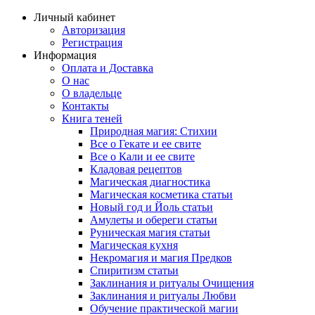
Личный кабинет
Авторизация
Регистрация
Информация
Оплата и Доставка
О нас
О владельце
Контакты
Книга теней
Природная магия: Стихии
Все о Гекате и ее свите
Все о Кали и ее свите
Кладовая рецептов
Магическая диагностика
Магическая косметика статьи
Новый год и Йоль статьи
Амулеты и обереги статьи
Руническая магия статьи
Магическая кухня
Некромагия и магия Предков
Спиритизм статьи
Заклинания и ритуалы Очищения
Заклинания и ритуалы Любви
Обучение практической магии