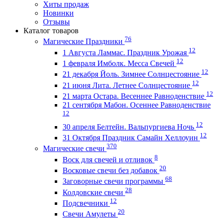
Хиты продаж
Новинки
Отзывы
Каталог товаров
76
Магические Праздники
12
1 Августа Ламмас. Праздник Урожая
12
1 февраля Имболк. Месса Свечей
12
21 декабря Йоль. Зимнее Солнцестояние
12
21 июня Лита. Летнее Солнцестояние
12
21 марта Остара. Весеннее Равноденствие
21 сентября Мабон. Осеннее Равноденствие
12
12
30 апреля Белтейн. Вальпургиева Ночь
12
31 Октября Праздник Самайн Хеллоуин
370
Магические свечи
8
Воск для свечей и отливок
20
Восковые свечи без добавок
68
Заговорные свечи программы
28
Колдовские свечи
12
Подсвечники
20
Свечи Амулеты