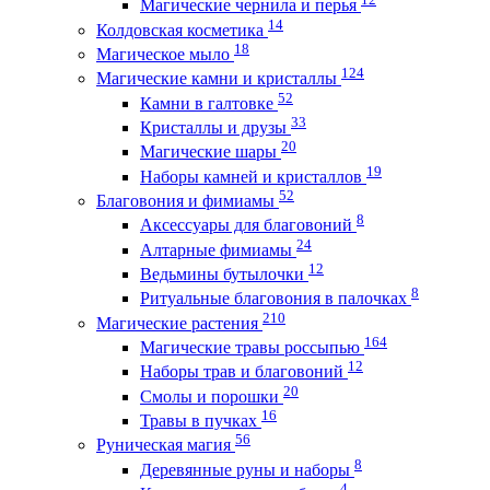
Магические чернила и перья
14
Колдовская косметика
18
Магическое мыло
124
Магические камни и кристаллы
52
Камни в галтовке
33
Кристаллы и друзы
20
Магические шары
19
Наборы камней и кристаллов
52
Благовония и фимиамы
8
Аксессуары для благовоний
24
Алтарные фимиамы
12
Ведьмины бутылочки
8
Ритуальные благовония в палочках
210
Магические растения
164
Магические травы россыпью
12
Наборы трав и благовоний
20
Смолы и порошки
16
Травы в пучках
56
Руническая магия
8
Деревянные руны и наборы
4