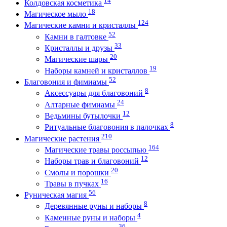
Колдовская косметика
18
Магическое мыло
124
Магические камни и кристаллы
52
Камни в галтовке
33
Кристаллы и друзы
20
Магические шары
19
Наборы камней и кристаллов
52
Благовония и фимиамы
8
Аксессуары для благовоний
24
Алтарные фимиамы
12
Ведьмины бутылочки
8
Ритуальные благовония в палочках
210
Магические растения
164
Магические травы россыпью
12
Наборы трав и благовоний
20
Смолы и порошки
16
Травы в пучках
56
Руническая магия
8
Деревянные руны и наборы
4
Каменные руны и наборы
36