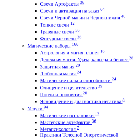
36
Свечи Артефакты
64
Свечи и активация на заказ
40
Свечи Черной магии и Чернокнижия
12
Тонкие свечи
56
Травяные свечи
36
Фигурные свечи
166
Магические наборы
16
Астрология и магия планет
28
Денежная магия. Удача, карьера и бизнес
20
Защитная магия
24
Любовная магия
24
Магические силы и способности
39
Очищение и целительство
20
Порчи и проклятия
8
Ясновидение и диагностика негатива
94
Услуги
12
Магические расстановки
36
Мастерские артефактов
7
Метапсихология
Практики Телесной Энергетической