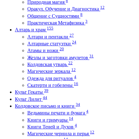
8
Природная магия
12
Оракул. Обучение и Диагностика
8
Общение с Сущностями
3
Практическая Метафизика
155
Алтарь и храм
27
Алтари и пентакли
24
Алтарные статуэтки
20
Атамы и ножи
31
Жезлы и заготовки амулетов
22
Колдовская утварь
12
Магические зеркала
4
Одежда для ритуалов
16
Скатерти и гобелены
39
Культ Гекаты
44
Культ Лилит
34
Колдовское письмо и книги
4
Ведьмины печати и бумага
14
Книги и гримуары
4
Книги Теней и Духов
12
Магические чернила и перья
14