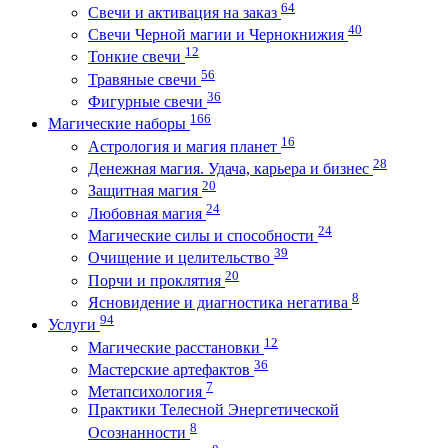
64
Свечи и активация на заказ
40
Свечи Черной магии и Чернокнижия
12
Тонкие свечи
56
Травяные свечи
36
Фигурные свечи
166
Магические наборы
16
Астрология и магия планет
28
Денежная магия. Удача, карьера и бизнес
20
Защитная магия
24
Любовная магия
24
Магические силы и способности
39
Очищение и целительство
20
Порчи и проклятия
8
Ясновидение и диагностика негатива
94
Услуги
12
Магические расстановки
36
Мастерские артефактов
7
Метапсихология
Практики Телесной Энергетической
8
Осознанности