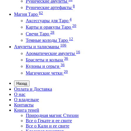
Рунические амулеты
8
Рунические артефакты
62
Магия Таро
4
Аксессуары для Таро
20
Карты и оракулы Таро
28
Свечи Таро
12
Темные колоды Таро
106
Амулеты и талисманы
16
Ароматические амулеты
36
Браслеты и кольца
36
Кулоны и серьги
20
Магические четки
Назад
Оплата и Доставка
О нас
О владельце
Контакты
Книга теней
Природная магия: Стихии
Все о Гекате и ее свите
Все о Кали и ее свите