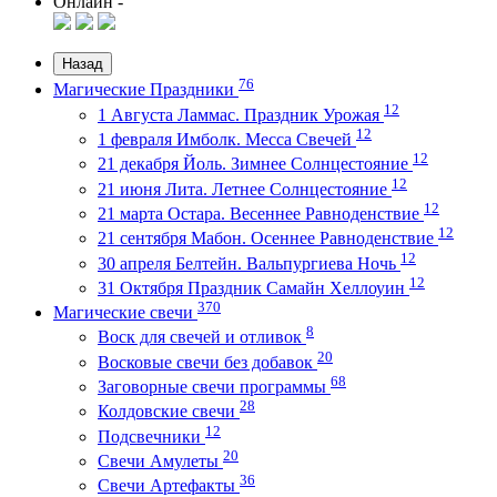
Онлайн -
Назад
76
Магические Праздники
12
1 Августа Ламмас. Праздник Урожая
12
1 февраля Имболк. Месса Свечей
12
21 декабря Йоль. Зимнее Солнцестояние
12
21 июня Лита. Летнее Солнцестояние
12
21 марта Остара. Весеннее Равноденствие
12
21 сентября Мабон. Осеннее Равноденствие
12
30 апреля Белтейн. Вальпургиева Ночь
12
31 Октября Праздник Самайн Хеллоуин
370
Магические свечи
8
Воск для свечей и отливок
20
Восковые свечи без добавок
68
Заговорные свечи программы
28
Колдовские свечи
12
Подсвечники
20
Свечи Амулеты
36
Свечи Артефакты