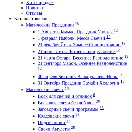
Хиты продаж
Новинки
Отзывы
Каталог товаров
76
Магические Праздники
12
1 Августа Ламмас. Праздник Урожая
12
1 февраля Имболк. Месса Свечей
12
21 декабря Йоль. Зимнее Солнцестояние
12
21 июня Лита. Летнее Солнцестояние
12
21 марта Остара. Весеннее Равноденствие
21 сентября Мабон. Осеннее Равноденствие
12
12
30 апреля Белтейн. Вальпургиева Ночь
12
31 Октября Праздник Самайн Хеллоуин
370
Магические свечи
8
Воск для свечей и отливок
20
Восковые свечи без добавок
68
Заговорные свечи программы
28
Колдовские свечи
12
Подсвечники
20
Свечи Амулеты