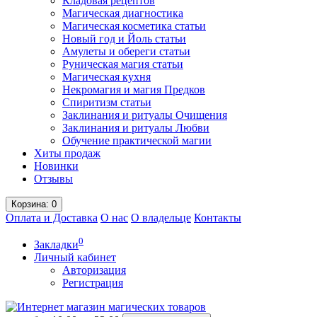
Кладовая рецептов
Магическая диагностика
Магическая косметика статьи
Новый год и Йоль статьи
Амулеты и обереги статьи
Руническая магия статьи
Магическая кухня
Некромагия и магия Предков
Спиритизм статьи
Заклинания и ритуалы Очищения
Заклинания и ритуалы Любви
Обучение практической магии
Хиты продаж
Новинки
Отзывы
Корзина
: 0
Оплата и Доставка
О нас
О владельце
Контакты
0
Закладки
Личный кабинет
Авторизация
Регистрация