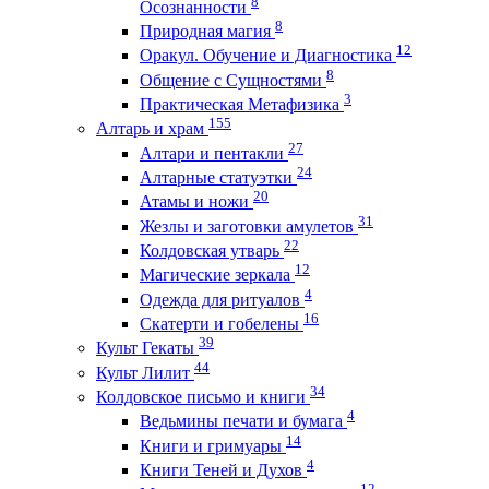
8
Осознанности
8
Природная магия
12
Оракул. Обучение и Диагностика
8
Общение с Сущностями
3
Практическая Метафизика
155
Алтарь и храм
27
Алтари и пентакли
24
Алтарные статуэтки
20
Атамы и ножи
31
Жезлы и заготовки амулетов
22
Колдовская утварь
12
Магические зеркала
4
Одежда для ритуалов
16
Скатерти и гобелены
39
Культ Гекаты
44
Культ Лилит
34
Колдовское письмо и книги
4
Ведьмины печати и бумага
14
Книги и гримуары
4
Книги Теней и Духов
12