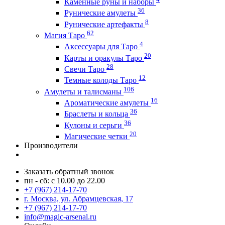
Каменные руны и наборы
36
Рунические амулеты
8
Рунические артефакты
62
Магия Таро
4
Аксессуары для Таро
20
Карты и оракулы Таро
28
Свечи Таро
12
Темные колоды Таро
106
Амулеты и талисманы
16
Ароматические амулеты
36
Браслеты и кольца
36
Кулоны и серьги
20
Магические четки
Производители
Заказать обратный звонок
пн - сб: с 10.00 до 22.00
+7 (967) 214-17-70
г. Москва, ул. Абрамцевская, 17
+7 (967) 214-17-70
info@magic-arsenal.ru