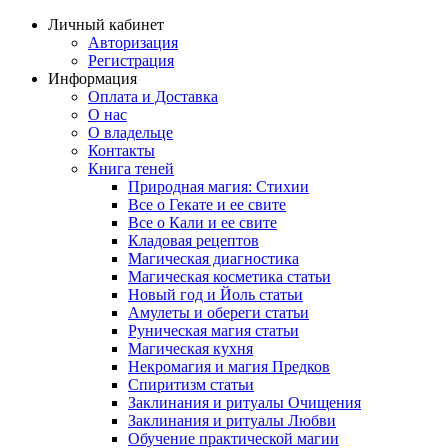
Личный кабинет
Авторизация
Регистрация
Информация
Оплата и Доставка
О нас
О владельце
Контакты
Книга теней
Природная магия: Стихии
Все о Гекате и ее свите
Все о Кали и ее свите
Кладовая рецептов
Магическая диагностика
Магическая косметика статьи
Новый год и Йоль статьи
Амулеты и обереги статьи
Руническая магия статьи
Магическая кухня
Некромагия и магия Предков
Спиритизм статьи
Заклинания и ритуалы Очищения
Заклинания и ритуалы Любви
Обучение практической магии