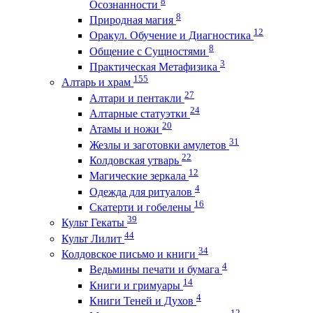
8
Осознанности
8
Природная магия
12
Оракул. Обучение и Диагностика
8
Общение с Сущностями
3
Практическая Метафизика
155
Алтарь и храм
27
Алтари и пентакли
24
Алтарные статуэтки
20
Атамы и ножи
31
Жезлы и заготовки амулетов
22
Колдовская утварь
12
Магические зеркала
4
Одежда для ритуалов
16
Скатерти и гобелены
39
Культ Гекаты
44
Культ Лилит
34
Колдовское письмо и книги
4
Ведьмины печати и бумага
14
Книги и гримуары
4
Книги Теней и Духов
12