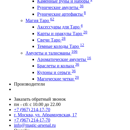
Каменные руны и наборы
36
Рунические амулеты
8
Рунические артефакты
62
Магия Таро
4
Аксессуары для Таро
20
Карты и оракулы Таро
28
Свечи Таро
12
Темные колоды Таро
106
Амулеты и талисманы
16
Ароматические амулеты
36
Браслеты и кольца
36
Кулоны и серьги
20
Магические четки
Производители
Заказать обратный звонок
пн - сб: с 10.00 до 22.00
+7 (967) 214-17-70
г. Москва, ул. Абрамцевская, 17
+7 (967) 214-17-70
info@magic-arsenal.ru