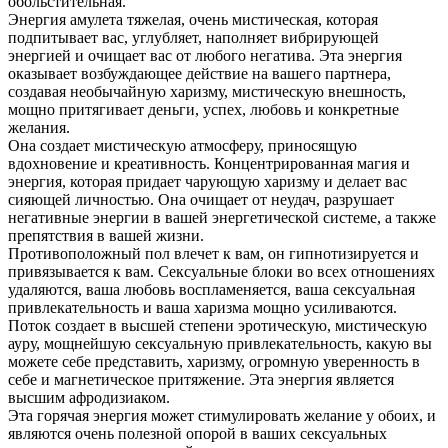
обольстительная.
Энергия амулета тяжелая, очень мистическая, которая
подпитывает вас, углубляет, наполняет вибрирующей
энергией и очищает вас от любого негатива. Эта энергия
оказывает возбуждающее действие на вашего партнера,
создавая необычайную харизму, мистическую внешность,
мощно притягивает деньги, успех, любовь и конкретные
желания.
Она создает мистическую атмосферу, приносящую
вдохновение и креативность. Концентрированная магия и
энергия, которая придает чарующую харизму и делает вас
сияющей личностью. Она очищает от неудач, разрушает
негативные энергии в вашей энергетической системе, а также
препятствия в вашей жизни.
Противоположный пол влечет к вам, он гипнотизируется и
привязывается к вам. Сексуальные блоки во всех отношениях
удаляются, ваша любовь воспламеняется, ваша сексуальная
привлекательность и ваша харизма мощно усиливаются.
Поток создает в высшей степени эротическую, мистическую
ауру, мощнейшую сексуальную привлекательность, какую вы
можете себе представить, харизму, огромную уверенность в
себе и магнетическое притяжение. Эта энергия является
высшим афродизиаком.
Эта горячая энергия может стимулировать желание у обоих, и
являются очень полезной опорой в ваших сексуальных