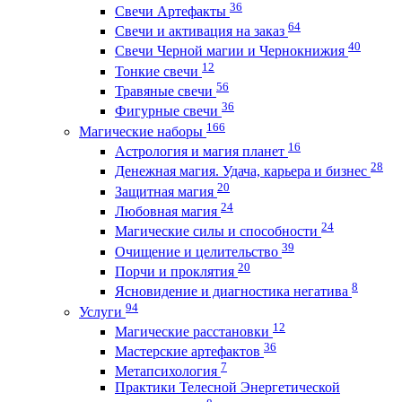
36
Свечи Артефакты
64
Свечи и активация на заказ
40
Свечи Черной магии и Чернокнижия
12
Тонкие свечи
56
Травяные свечи
36
Фигурные свечи
166
Магические наборы
16
Астрология и магия планет
28
Денежная магия. Удача, карьера и бизнес
20
Защитная магия
24
Любовная магия
24
Магические силы и способности
39
Очищение и целительство
20
Порчи и проклятия
8
Ясновидение и диагностика негатива
94
Услуги
12
Магические расстановки
36
Мастерские артефактов
7
Метапсихология
Практики Телесной Энергетической