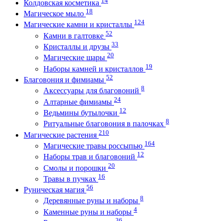
Колдовская косметика
18
Магическое мыло
124
Магические камни и кристаллы
52
Камни в галтовке
33
Кристаллы и друзы
20
Магические шары
19
Наборы камней и кристаллов
52
Благовония и фимиамы
8
Аксессуары для благовоний
24
Алтарные фимиамы
12
Ведьмины бутылочки
8
Ритуальные благовония в палочках
210
Магические растения
164
Магические травы россыпью
12
Наборы трав и благовоний
20
Смолы и порошки
16
Травы в пучках
56
Руническая магия
8
Деревянные руны и наборы
4
Каменные руны и наборы
36