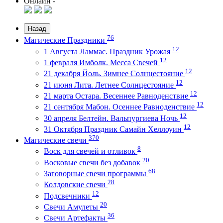
Онлайн -
Назад
76
Магические Праздники
12
1 Августа Ламмас. Праздник Урожая
12
1 февраля Имболк. Месса Свечей
12
21 декабря Йоль. Зимнее Солнцестояние
12
21 июня Лита. Летнее Солнцестояние
12
21 марта Остара. Весеннее Равноденствие
12
21 сентября Мабон. Осеннее Равноденствие
12
30 апреля Белтейн. Вальпургиева Ночь
12
31 Октября Праздник Самайн Хеллоуин
370
Магические свечи
8
Воск для свечей и отливок
20
Восковые свечи без добавок
68
Заговорные свечи программы
28
Колдовские свечи
12
Подсвечники
20
Свечи Амулеты
36
Свечи Артефакты