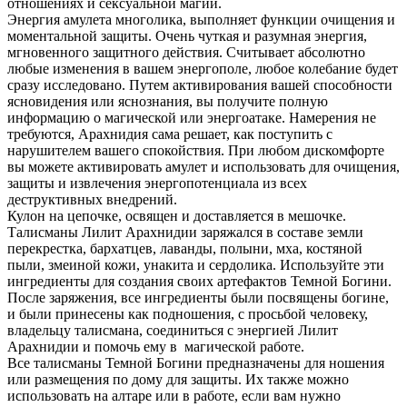
отношениях и сексуальной магии.
Энергия амулета многолика, выполняет функции очищения и
моментальной защиты. Очень чуткая и разумная энергия,
мгновенного защитного действия. Считывает абсолютно
любые изменения в вашем энергополе, любое колебание будет
сразу исследовано. Путем активирования вашей способности
ясновидения или яснознания, вы получите полную
информацию о магической или энергоатаке. Намерения не
требуются, Арахнидия сама решает, как поступить с
нарушителем вашего спокойствия. При любом дискомфорте
вы можете активировать амулет и использовать для очищения,
защиты и извлечения энергопотенциала из всех
деструктивных внедрений.
Кулон на цепочке, освящен и доставляется в мешочке.
Талисманы Лилит Арахнидии заряжался в составе земли
перекрестка, бархатцев, лаванды, полыни, мха, костяной
пыли, змеиной кожи, унакита и сердолика. Используйте эти
ингредиенты для создания своих артефактов Темной Богини.
После заряжения, все ингредиенты были посвящены богине,
и были принесены как подношения, с просьбой человеку,
владельцу талисмана, соединиться с энергией Лилит
Арахнидии и помочь ему в магической работе.
Все талисманы Темной Богини предназначены для ношения
или размещения по дому для защиты. Их также можно
использовать на алтаре или в работе, если вам нужно