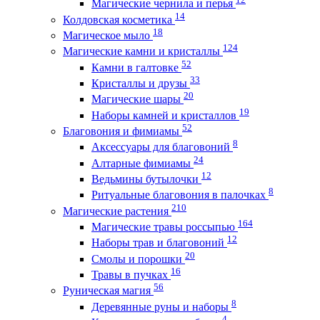
Магические чернила и перья
14
Колдовская косметика
18
Магическое мыло
124
Магические камни и кристаллы
52
Камни в галтовке
33
Кристаллы и друзы
20
Магические шары
19
Наборы камней и кристаллов
52
Благовония и фимиамы
8
Аксессуары для благовоний
24
Алтарные фимиамы
12
Ведьмины бутылочки
8
Ритуальные благовония в палочках
210
Магические растения
164
Магические травы россыпью
12
Наборы трав и благовоний
20
Смолы и порошки
16
Травы в пучках
56
Руническая магия
8
Деревянные руны и наборы
4