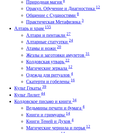
8
Природная магия
12
Оракул. Обучение и Диагностика
8
Общение с Сущностями
3
Практическая Метафизика
155
Алтарь и храм
27
Алтари и пентакли
24
Алтарные статуэтки
20
Атамы и ножи
31
Жезлы и заготовки амулетов
22
Колдовская утварь
12
Магические зеркала
4
Одежда для ритуалов
16
Скатерти и гобелены
39
Культ Гекаты
44
Культ Лилит
34
Колдовское письмо и книги
4
Ведьмины печати и бумага
14
Книги и гримуары
4
Книги Теней и Духов
12
Магические чернила и перья
14