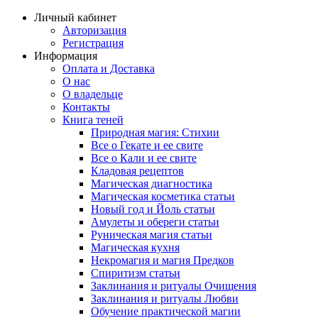
Личный кабинет
Авторизация
Регистрация
Информация
Оплата и Доставка
О нас
О владельце
Контакты
Книга теней
Природная магия: Стихии
Все о Гекате и ее свите
Все о Кали и ее свите
Кладовая рецептов
Магическая диагностика
Магическая косметика статьи
Новый год и Йоль статьи
Амулеты и обереги статьи
Руническая магия статьи
Магическая кухня
Некромагия и магия Предков
Спиритизм статьи
Заклинания и ритуалы Очищения
Заклинания и ритуалы Любви
Обучение практической магии