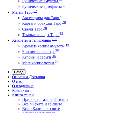
Рунические амулеты
8
Рунические артефакты
62
Магия Таро
4
Аксессуары для Таро
20
Карты и оракулы Таро
28
Свечи Таро
12
Темные колоды Таро
106
Амулеты и талисманы
16
Ароматические амулеты
36
Браслеты и кольца
36
Кулоны и серьги
20
Магические четки
Назад
Оплата и Доставка
О нас
О владельце
Контакты
Книга теней
Природная магия: Стихии
Все о Гекате и ее свите
Все о Кали и ее свите