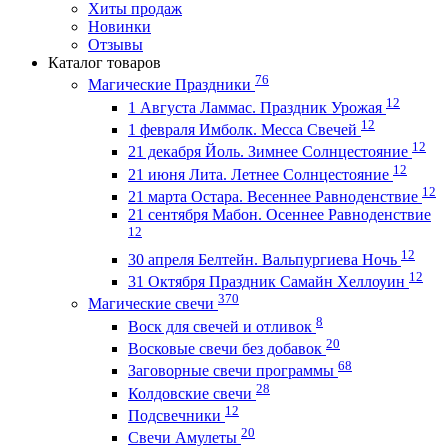
Хиты продаж
Новинки
Отзывы
Каталог товаров
76
Магические Праздники
12
1 Августа Ламмас. Праздник Урожая
12
1 февраля Имболк. Месса Свечей
12
21 декабря Йоль. Зимнее Солнцестояние
12
21 июня Лита. Летнее Солнцестояние
12
21 марта Остара. Весеннее Равноденствие
21 сентября Мабон. Осеннее Равноденствие
12
12
30 апреля Белтейн. Вальпургиева Ночь
12
31 Октября Праздник Самайн Хеллоуин
370
Магические свечи
8
Воск для свечей и отливок
20
Восковые свечи без добавок
68
Заговорные свечи программы
28
Колдовские свечи
12
Подсвечники
20
Свечи Амулеты