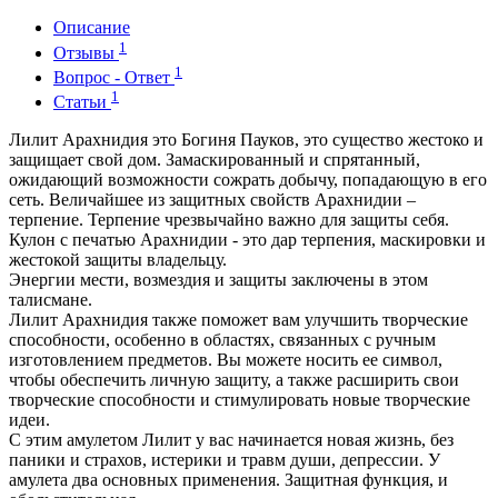
Описание
1
Отзывы
1
Вопрос - Ответ
1
Статьи
Лилит Арахнидия это Богиня Пауков, это существо жестоко и
защищает свой дом. Замаскированный и спрятанный,
ожидающий возможности сожрать добычу, попадающую в его
сеть. Величайшее из защитных свойств Арахнидии –
терпение. Терпение чрезвычайно важно для защиты себя.
Кулон с печатью Арахнидии - это дар терпения, маскировки и
жестокой защиты владельцу.
Энергии мести, возмездия и защиты заключены в этом
талисмане.
Лилит Арахнидия также поможет вам улучшить творческие
способности, особенно в областях, связанных с ручным
изготовлением предметов. Вы можете носить ее символ,
чтобы обеспечить личную защиту, а также расширить свои
творческие способности и стимулировать новые творческие
идеи.
С этим амулетом Лилит у вас начинается новая жизнь, без
паники и страхов, истерики и травм души, депрессии. У
амулета два основных применения. Защитная функция, и