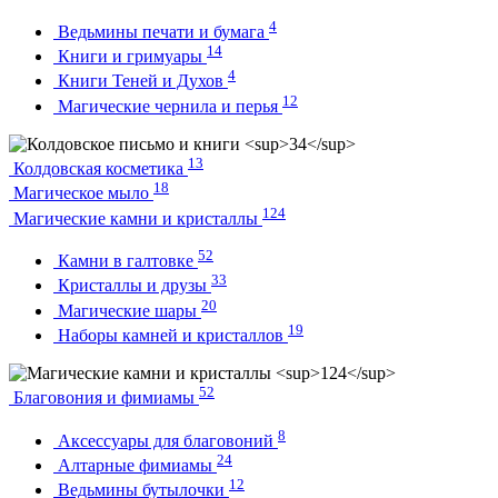
4
Ведьмины печати и бумага
14
Книги и гримуары
4
Книги Теней и Духов
12
Магические чернила и перья
13
Колдовская косметика
18
Магическое мыло
124
Магические камни и кристаллы
52
Камни в галтовке
33
Кристаллы и друзы
20
Магические шары
19
Наборы камней и кристаллов
52
Благовония и фимиамы
8
Аксессуары для благовоний
24
Алтарные фимиамы
12
Ведьмины бутылочки