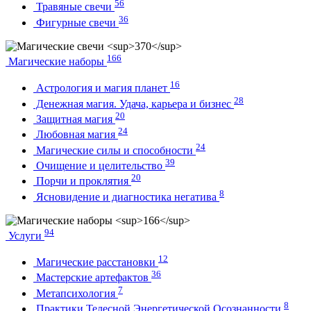
56
Травяные свечи
36
Фигурные свечи
166
Магические наборы
16
Астрология и магия планет
28
Денежная магия. Удача, карьера и бизнес
20
Защитная магия
24
Любовная магия
24
Магические силы и способности
39
Очищение и целительство
20
Порчи и проклятия
8
Ясновидение и диагностика негатива
94
Услуги
12
Магические расстановки
36
Мастерские артефактов
7
Метапсихология
8
Практики Телесной Энергетической Осознанности