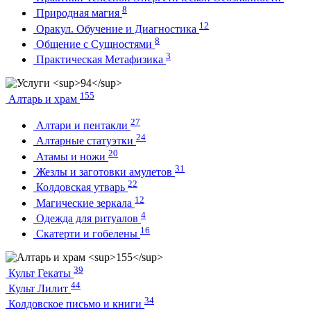
8
Природная магия
12
Оракул. Обучение и Диагностика
8
Общение с Сущностями
3
Практическая Метафизика
155
Алтарь и храм
27
Алтари и пентакли
24
Алтарные статуэтки
20
Атамы и ножи
31
Жезлы и заготовки амулетов
22
Колдовская утварь
12
Магические зеркала
4
Одежда для ритуалов
16
Скатерти и гобелены
39
Культ Гекаты
44
Культ Лилит
34
Колдовское письмо и книги