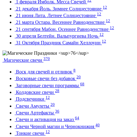
12
1 февраля Имболк. Месса Свечей
12
21 декабря Йоль. Зимнее Солнцестояние
12
21 июня Лита. Летнее Солнцестояние
12
21 марта Остара. Весеннее Равноденствие
12
21 сентября Мабон. Осеннее Равноденствие
12
30 апреля Белтейн. Вальпургиева Ночь
12
31 Октября Праздник Самайн Хеллоуин
370
Магические свечи
8
Воск для свечей и отливок
20
Восковые свечи без добавок
68
Заговорные свечи программы
28
Колдовские свечи
12
Подсвечники
20
Свечи Амулеты
36
Свечи Артефакты
64
Свечи и активация на заказ
40
Свечи Черной магии и Чернокнижия
12
Тонкие свечи