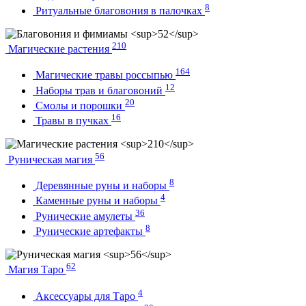
8
Ритуальные благовония в палочках
210
Магические растения
164
Магические травы россыпью
12
Наборы трав и благовоний
20
Смолы и порошки
16
Травы в пучках
56
Руническая магия
8
Деревянные руны и наборы
4
Каменные руны и наборы
36
Рунические амулеты
8
Рунические артефакты
62
Магия Таро
4
Аксессуары для Таро