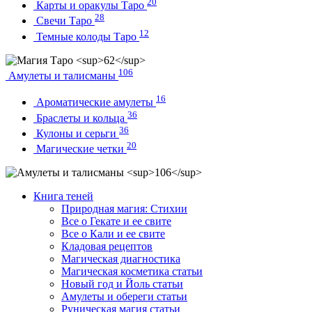
20
Карты и оракулы Таро
28
Свечи Таро
12
Темные колоды Таро
106
Амулеты и талисманы
16
Ароматические амулеты
36
Браслеты и кольца
36
Кулоны и серьги
20
Магические четки
Книга теней
Природная магия: Стихии
Все о Гекате и ее свите
Все о Кали и ее свите
Кладовая рецептов
Магическая диагностика
Магическая косметика статьи
Новый год и Йоль статьи
Амулеты и обереги статьи
Руническая магия статьи