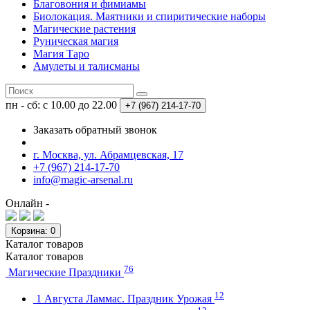
Благовония и фимиамы
Биолокация. Маятники и спиритические наборы
Магические растения
Руническая магия
Магия Таро
Амулеты и талисманы
пн - сб: с 10.00 до 22.00
+7 (967)
214-17-70
Заказать обратный звонок
г. Москва, ул. Абрамцевская, 17
+7 (967) 214-17-70
info@magic-arsenal.ru
Онлайн -
Корзина
: 0
Каталог
товаров
Каталог
товаров
76
Магические Праздники
12
1 Августа Ламмас. Праздник Урожая